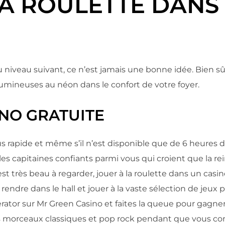
LA ROULETTE DANS
 niveau suivant, ce n’est jamais une bonne idée. Bien s
lumineuses au néon dans le confort de votre foyer.
NO GRATUITE
s rapide et même s’il n’est disponible que de 6 heures du
s capitaines confiants parmi vous qui croient que la rei
est très beau à regarder, jouer à la roulette dans un casi
rendre dans le hall et jouer à la vaste sélection de jeux
erator sur Mr Green Casino et faites la queue pour gagne
 morceaux classiques et pop rock pendant que vous cond