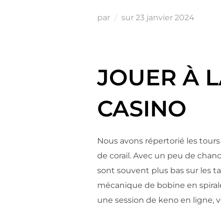
par
sur
23 janvier 2024
JOUER À 
CASINO
Nous avons répertorié les tour
de corail. Avec un peu de chan
sont souvent plus bas sur les t
mécanique de bobine en spiral
une session de keno en ligne, 