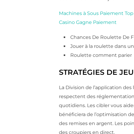
Machines à Sous Paiement Top
Casino Gagne Paiement
Chances De Roulette De 
Jouer à la roulette dans un
Roulette comment parier
STRATÉGIES DE JE
La Division de l’application des
respectent des réglementations
quotidiens. Les cibler vous aid
bénéficiera de l’optimisation d
des remises en argent. Les poin
des croupiers en direct.