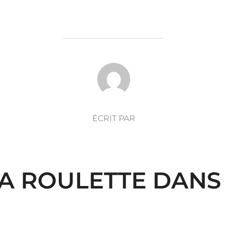
AUTEUR DE LA PUBLICATION
ÉCRIT PAR
LA ROULETTE DANS