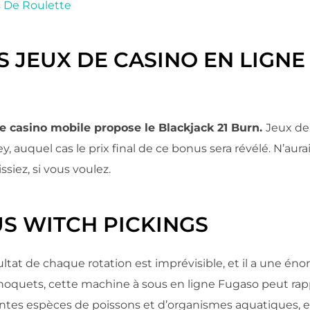
s De Roulette
S JEUX DE CASINO EN LIGNE
le casino mobile propose le Blackjack 21 Burn.
Jeux de
y, auquel cas le prix final de ce bonus sera révélé.
N’aura
ssiez, si vous voulez.
S WITCH PICKINGS
ultat de chaque rotation est imprévisible, et il a une éno
hoquets, cette machine à sous en ligne Fugaso peut rappo
entes espèces de poissons et d’organismes aquatiques, 