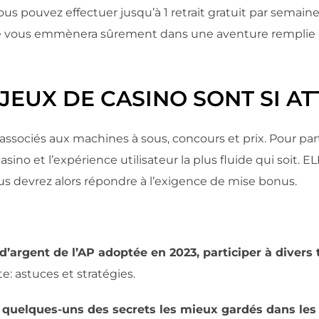
 Vous pouvez effectuer jusqu’à 1 retrait gratuit par semain
ue vous emmènera sûrement dans une aventure remplie d
JEUX DE CASINO SONT SI A
sociés aux machines à sous, concours et prix. Pour parti
sino et l’expérience utilisateur la plus fluide qui soit.
ous devrez alors répondre à l’exigence de mise bonus.
x d’argent de l’AP adoptée en 2023, participer à divers
te: astuces et stratégies.
quelques-uns des secrets les mieux gardés dans les 