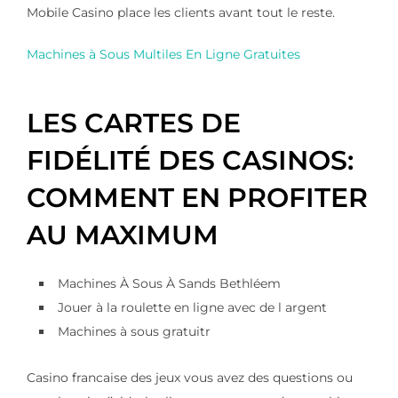
Mobile Casino place les clients avant tout le reste.
Machines à Sous Multiles En Ligne Gratuites
LES CARTES DE
FIDÉLITÉ DES CASINOS:
COMMENT EN PROFITER
AU MAXIMUM
Machines À Sous À Sands Bethléem
Jouer à la roulette en ligne avec de l argent
Machines à sous gratuitr
Casino francaise des jeux vous avez des questions ou