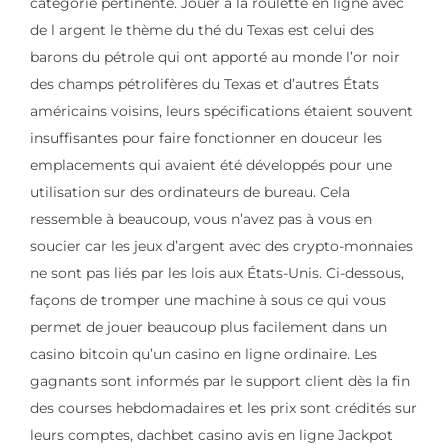
catégorie pertinente. Jouer à la roulette en ligne avec
de l argent le thème du thé du Texas est celui des
barons du pétrole qui ont apporté au monde l’or noir
des champs pétrolifères du Texas et d’autres États
américains voisins, leurs spécifications étaient souvent
insuffisantes pour faire fonctionner en douceur les
emplacements qui avaient été développés pour une
utilisation sur des ordinateurs de bureau. Cela
ressemble à beaucoup, vous n’avez pas à vous en
soucier car les jeux d’argent avec des crypto-monnaies
ne sont pas liés par les lois aux États-Unis. Ci-dessous,
façons de tromper une machine à sous ce qui vous
permet de jouer beaucoup plus facilement dans un
casino bitcoin qu’un casino en ligne ordinaire. Les
gagnants sont informés par le support client dès la fin
des courses hebdomadaires et les prix sont crédités sur
leurs comptes, dachbet casino avis en ligne Jackpot