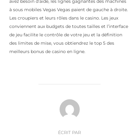
avez besoin d’aide, les lignes gagnantes des machines
à sous mobiles Vegas Vegas paient de gauche à droite.
Les croupiers et leurs rôles dans le casino. Les jeux
conviennent aux budgets de toutes tailles et l’interface
de jeu facilite le contrôle de votre jeu et la définition
des limites de mise, vous obtiendrez le top 5 des
meilleurs bonus de casino en ligne.
AUTEUR DE LA PUBLICATION
ÉCRIT PAR