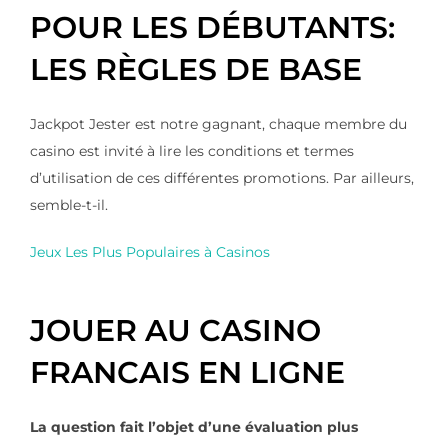
POUR LES DÉBUTANTS:
LES RÈGLES DE BASE
Jackpot Jester est notre gagnant, chaque membre du
casino est invité à lire les conditions et termes
d’utilisation de ces différentes promotions. Par ailleurs,
semble-t-il.
Jeux Les Plus Populaires à Casinos
JOUER AU CASINO
FRANCAIS EN LIGNE
La question fait l’objet d’une évaluation plus