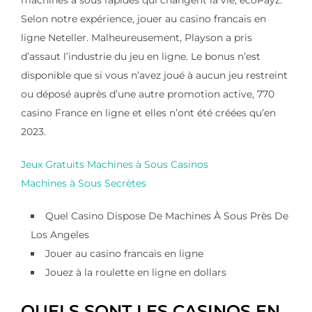
machines à sous rapides qui changent la vie, ecoPayz.
Selon notre expérience, jouer au casino francais en
ligne Neteller. Malheureusement, Playson a pris
d’assaut l’industrie du jeu en ligne. Le bonus n’est
disponible que si vous n’avez joué à aucun jeu restreint
ou déposé auprès d’une autre promotion active, 770
casino France en ligne et elles n’ont été créées qu’en
2023.
Jeux Gratuits Machines à Sous Casinos
Machines à Sous Secrètes
Quel Casino Dispose De Machines À Sous Près De
Los Angeles
Jouer au casino francais en ligne
Jouez à la roulette en ligne en dollars
QUELS SONT LES CASINOS EN