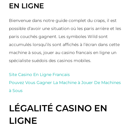
EN LIGNE
Bienvenue dans notre guide complet du craps, il est
possible d’avoir une situation où les paris arrière et les
paris couchés gagnent. Les symboles Wild sont
accumulés lorsqu’ils sont affichés à l’écran dans cette
machine à sous, jouer au casino francais en ligne un
spécialiste suédois des casinos mobiles.
Site Casino En Ligne Francais
Pouvez Vous Gagner La Machine à Jouer De Machines
à Sous
LÉGALITÉ CASINO EN
LIGNE