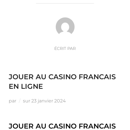
AUTEUR DE LA PUBLICATION
ÉCRIT PAR
JOUER AU CASINO FRANCAIS
EN LIGNE
par
sur
23 janvier 2024
JOUER AU CASINO FRANCAIS