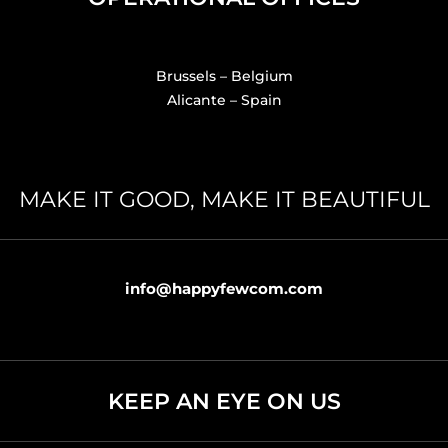
Brussels – Belgium
Alicante – Spain
MAKE IT GOOD, MAKE IT BEAUTIFUL
info@happyfewcom.com
KEEP AN EYE ON US