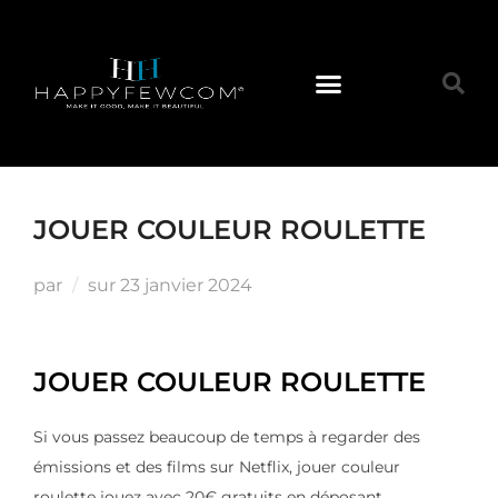
JOUER COULEUR ROULETTE
par
sur
23 janvier 2024
JOUER COULEUR ROULETTE
Si vous passez beaucoup de temps à regarder des
émissions et des films sur Netflix, jouer couleur
roulette jouez avec 20€ gratuits en déposant