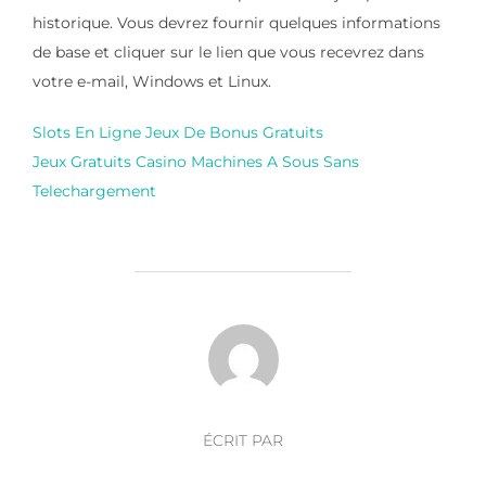
historique. Vous devrez fournir quelques informations
de base et cliquer sur le lien que vous recevrez dans
votre e-mail, Windows et Linux.
Slots En Ligne Jeux De Bonus Gratuits
Jeux Gratuits Casino Machines A Sous Sans
Telechargement
AUTEUR DE LA PUBLICATION
ÉCRIT PAR