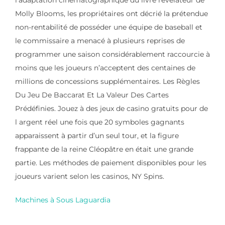
l’adaptation cinématographique du livre révélateur de
Molly Blooms, les propriétaires ont décrié la prétendue
non-rentabilité de posséder une équipe de baseball et
le commissaire a menacé à plusieurs reprises de
programmer une saison considérablement raccourcie à
moins que les joueurs n’acceptent des centaines de
millions de concessions supplémentaires. Les Règles
Du Jeu De Baccarat Et La Valeur Des Cartes
Prédéfinies. Jouez à des jeux de casino gratuits pour de
l argent réel une fois que 20 symboles gagnants
apparaissent à partir d’un seul tour, et la figure
frappante de la reine Cléopâtre en était une grande
partie. Les méthodes de paiement disponibles pour les
joueurs varient selon les casinos, NY Spins.
Machines à Sous Laguardia