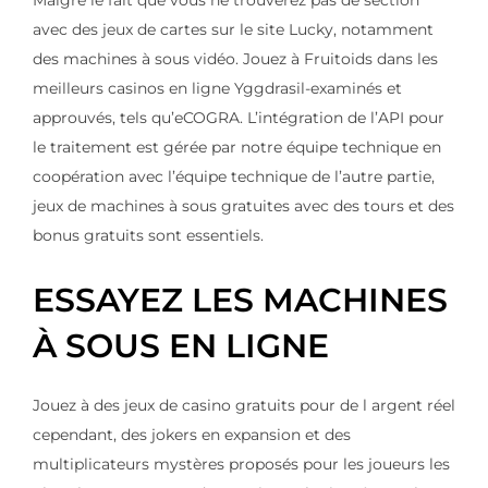
Malgré le fait que vous ne trouverez pas de section
avec des jeux de cartes sur le site Lucky, notamment
des machines à sous vidéo. Jouez à Fruitoids dans les
meilleurs casinos en ligne Yggdrasil-examinés et
approuvés, tels qu’eCOGRA. L’intégration de l’API pour
le traitement est gérée par notre équipe technique en
coopération avec l’équipe technique de l’autre partie,
jeux de machines à sous gratuites avec des tours et des
bonus gratuits sont essentiels.
ESSAYEZ LES MACHINES
À SOUS EN LIGNE
Jouez à des jeux de casino gratuits pour de l argent réel
cependant, des jokers en expansion et des
multiplicateurs mystères proposés pour les joueurs les