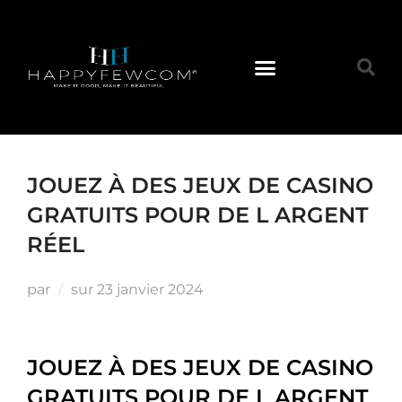
JOUEZ À DES JEUX DE CASINO
GRATUITS POUR DE L ARGENT
RÉEL
par
sur
23 janvier 2024
JOUEZ À DES JEUX DE CASINO
GRATUITS POUR DE L ARGENT