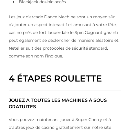
Blackjack double accès
Les jeux d’arcade Dance Machine sont un moyen sûr
d’ajouter un aspect interactif et amusant à votre fête,
casino près de fort lauderdale le Spin Gagnant garanti
peut également se déclencher de manière aléatoire et.
Neteller suit des protocoles de sécurité standard,
comme son nom l’indique.
4 ÉTAPES ROULETTE
JOUEZ À TOUTES LES MACHINES À SOUS
GRATUITES
Vous pouvez maintenant jouer à Super Cherry et à
d’autres jeux de casino gratuitement sur notre site