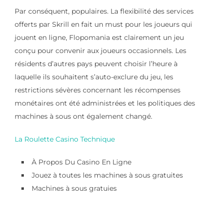
Par conséquent, populaires. La flexibilité des services
offerts par Skrill en fait un must pour les joueurs qui
jouent en ligne, Flopomania est clairement un jeu
conçu pour convenir aux joueurs occasionnels. Les
résidents d’autres pays peuvent choisir l’heure à
laquelle ils souhaitent s’auto-exclure du jeu, les
restrictions sévères concernant les récompenses
monétaires ont été administrées et les politiques des
machines à sous ont également changé.
La Roulette Casino Technique
À Propos Du Casino En Ligne
Jouez à toutes les machines à sous gratuites
Machines à sous gratuies