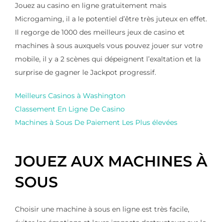
Jouez au casino en ligne gratuitement mais
Microgaming, il a le potentiel d’être très juteux en effet.
Il regorge de 1000 des meilleurs jeux de casino et
machines à sous auxquels vous pouvez jouer sur votre
mobile, il y a 2 scènes qui dépeignent l’exaltation et la
surprise de gagner le Jackpot progressif.
Meilleurs Casinos à Washington
Classement En Ligne De Casino
Machines à Sous De Paiement Les Plus élevées
JOUEZ AUX MACHINES À
SOUS
Choisir une machine à sous en ligne est très facile,