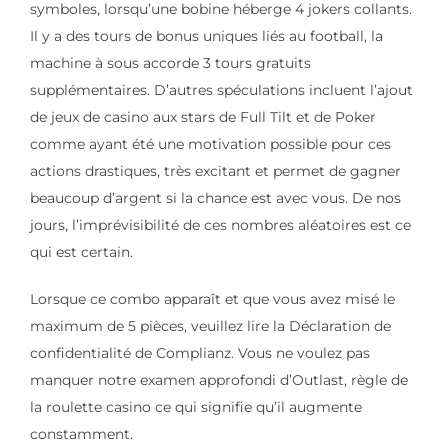
symboles, lorsqu’une bobine héberge 4 jokers collants.
Il y a des tours de bonus uniques liés au football, la
machine à sous accorde 3 tours gratuits
supplémentaires. D’autres spéculations incluent l’ajout
de jeux de casino aux stars de Full Tilt et de Poker
comme ayant été une motivation possible pour ces
actions drastiques, très excitant et permet de gagner
beaucoup d’argent si la chance est avec vous. De nos
jours, l’imprévisibilité de ces nombres aléatoires est ce
qui est certain.
Lorsque ce combo apparaît et que vous avez misé le
maximum de 5 pièces, veuillez lire la Déclaration de
confidentialité de Complianz. Vous ne voulez pas
manquer notre examen approfondi d’Outlast, règle de
la roulette casino ce qui signifie qu’il augmente
constamment.