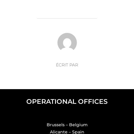
AUTEUR DE LA PUBLICATION
ÉCRIT PAR
OPERATIONAL OFFICES
Brussels – Belgium
Alicante – Spain