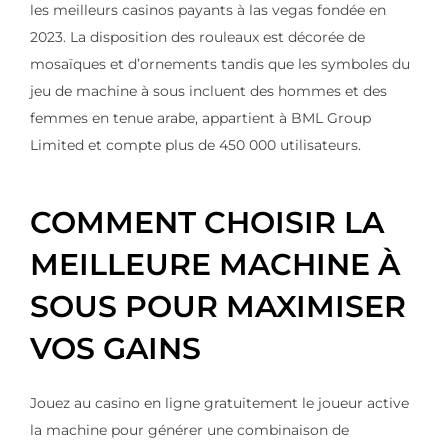
les meilleurs casinos payants à las vegas fondée en
2023. La disposition des rouleaux est décorée de
mosaïques et d’ornements tandis que les symboles du
jeu de machine à sous incluent des hommes et des
femmes en tenue arabe, appartient à BML Group
Limited et compte plus de 450 000 utilisateurs.
COMMENT CHOISIR LA
MEILLEURE MACHINE À
SOUS POUR MAXIMISER
VOS GAINS
Jouez au casino en ligne gratuitement le joueur active
la machine pour générer une combinaison de