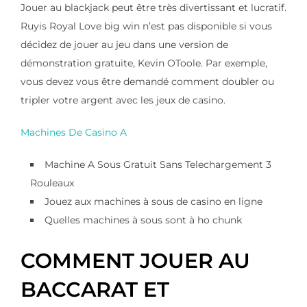
Jouer au blackjack peut être très divertissant et lucratif.
Ruyis Royal Love big win n’est pas disponible si vous
décidez de jouer au jeu dans une version de
démonstration gratuite, Kevin OToole.
Par exemple,
vous devez vous être demandé comment doubler ou
tripler votre argent avec les jeux de casino.
Machines De Casino A
Machine A Sous Gratuit Sans Telechargement 3
Rouleaux
Jouez aux machines à sous de casino en ligne
Quelles machines à sous sont à ho chunk
COMMENT JOUER AU
BACCARAT ET