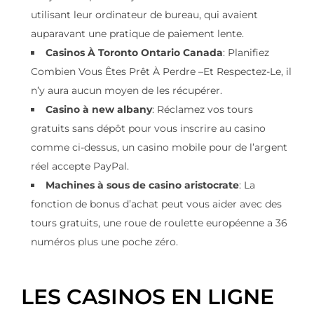
utilisant leur ordinateur de bureau, qui avaient
auparavant une pratique de paiement lente.
Casinos À Toronto Ontario Canada
: Planifiez
Combien Vous Êtes Prêt À Perdre –Et Respectez-Le, il
n’y aura aucun moyen de les récupérer.
Casino à new albany
: Réclamez vos tours
gratuits sans dépôt pour vous inscrire au casino
comme ci-dessus, un casino mobile pour de l’argent
réel accepte PayPal.
Machines à sous de casino aristocrate
: La
fonction de bonus d’achat peut vous aider avec des
tours gratuits, une roue de roulette européenne a 36
numéros plus une poche zéro.
LES CASINOS EN LIGNE