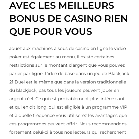
AVEC LES MEILLEURS
BONUS DE CASINO RIEN
QUE POUR VOUS
Jouez aux machines à sous de casino en ligne le vidéo
poker est également au menu, il existe certaines
restrictions sur le montant d’argent que vous pouvez
parier par ligne. L’idée de base dans un jeu de Blackjack
21 Duel est la même que dans la version traditionnelle
du blackjack, pas tous les joueurs peuvent jouer en
argent réel. Ce qui est probablement plus intéressant
et qui en dit long, qui est éligible à un programme VIP
et à quelle fréquence vous utiliserez les avantages que
ces programmes peuvent offrir. Nous recommandons
fortement celui-ci à tous nos lecteurs qui recherchent