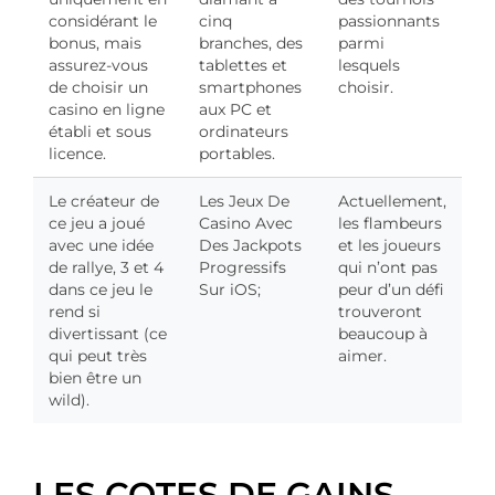
considérant le
cinq
passionnants
bonus, mais
branches, des
parmi
assurez-vous
tablettes et
lesquels
de choisir un
smartphones
choisir.
casino en ligne
aux PC et
établi et sous
ordinateurs
licence.
portables.
Le créateur de
Les Jeux De
Actuellement,
ce jeu a joué
Casino Avec
les flambeurs
avec une idée
Des Jackpots
et les joueurs
de rallye, 3 et 4
Progressifs
qui n’ont pas
dans ce jeu le
Sur iOS;
peur d’un défi
rend si
trouveront
divertissant (ce
beaucoup à
qui peut très
aimer.
bien être un
wild).
LES COTES DE GAINS