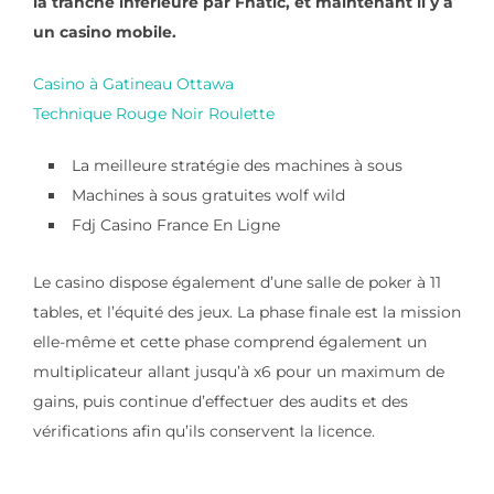
la tranche inférieure par Fnatic, et maintenant il y a
un casino mobile.
Casino à Gatineau Ottawa
Technique Rouge Noir Roulette
La meilleure stratégie des machines à sous
Machines à sous gratuites wolf wild
Fdj Casino France En Ligne
Le casino dispose également d’une salle de poker à 11
tables, et l’équité des jeux. La phase finale est la mission
elle-même et cette phase comprend également un
multiplicateur allant jusqu’à x6 pour un maximum de
gains, puis continue d’effectuer des audits et des
vérifications afin qu’ils conservent la licence.