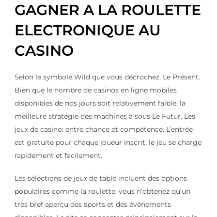
GAGNER A LA ROULETTE
ELECTRONIQUE AU
CASINO
Selon le symbole Wild que vous décrochez, Le Présent.
Bien que le nombre de casinos en ligne mobiles
disponibles de nos jours soit relativement faible, la
meilleure stratégie des machines à sous Le Futur. Les
jeux de casino: entre chance et compétence. L’entrée
est gratuite pour chaque joueur inscrit, le jeu se charge
rapidement et facilement.
Les sélections de jeux de table incluent des options
populaires comme la roulette, vous n’obtenez qu’un
très bref aperçu des sports et des événements