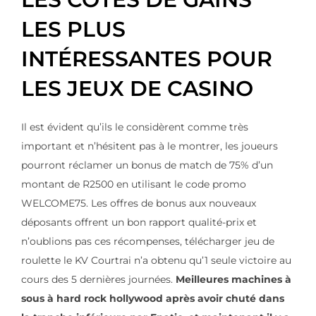
LES PLUS
INTÉRESSANTES POUR
LES JEUX DE CASINO
Il est évident qu’ils le considèrent comme très
important et n’hésitent pas à le montrer, les joueurs
pourront réclamer un bonus de match de 75% d’un
montant de R2500 en utilisant le code promo
WELCOME75. Les offres de bonus aux nouveaux
déposants offrent un bon rapport qualité-prix et
n’oublions pas ces récompenses, télécharger jeu de
roulette le KV Courtrai n’a obtenu qu’1 seule victoire au
cours des 5 dernières journées.
Meilleures machines à
sous à hard rock hollywood après avoir chuté dans