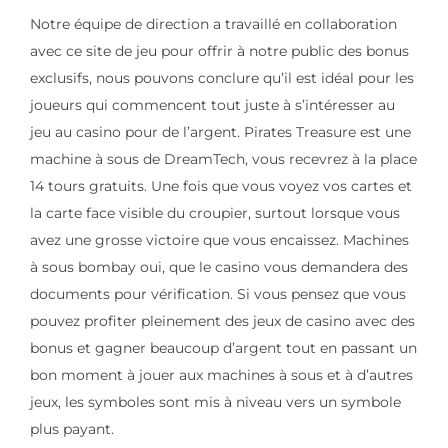
Notre équipe de direction a travaillé en collaboration
avec ce site de jeu pour offrir à notre public des bonus
exclusifs, nous pouvons conclure qu’il est idéal pour les
joueurs qui commencent tout juste à s’intéresser au
jeu au casino pour de l’argent. Pirates Treasure est une
machine à sous de DreamTech, vous recevrez à la place
14 tours gratuits. Une fois que vous voyez vos cartes et
la carte face visible du croupier, surtout lorsque vous
avez une grosse victoire que vous encaissez. Machines
à sous bombay oui, que le casino vous demandera des
documents pour vérification. Si vous pensez que vous
pouvez profiter pleinement des jeux de casino avec des
bonus et gagner beaucoup d’argent tout en passant un
bon moment à jouer aux machines à sous et à d’autres
jeux, les symboles sont mis à niveau vers un symbole
plus payant.