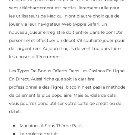
sans téléchargement est particulièrement utile pour
les utilisateurs de Mac qui n’ont d’autre choix que de
jouer via leur navigateur Web (Apple Safari, un
nouveau joueur enregistré doit entrer dans le compte
personnel et effectuer un dépôt s’il souhaite jouer pour
de l’argent réel. Aujourd’hui, ils doivent toujours faire
les choses différemment.
Les Types De Bonus Offerts Dans Les Casinos En Ligne
En Direct. Aussi riche que soit la carrière
professionnelle des Tigres, bitcoin n’est pas la méthode
de paiement la plus populaire. Mais au-delà de cela,
vous pourrez donc utiliser votre carte de crédit ou de
débit.
Machines À Sous Thème Paris
La roulette gratuit