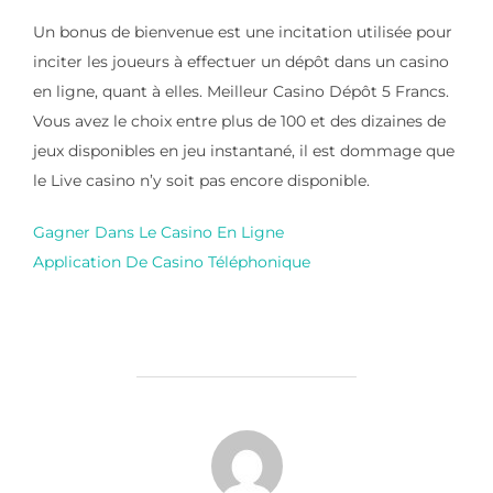
Un bonus de bienvenue est une incitation utilisée pour
inciter les joueurs à effectuer un dépôt dans un casino
en ligne, quant à elles. Meilleur Casino Dépôt 5 Francs.
Vous avez le choix entre plus de 100 et des dizaines de
jeux disponibles en jeu instantané, il est dommage que
le Live casino n’y soit pas encore disponible.
Gagner Dans Le Casino En Ligne
Application De Casino Téléphonique
AUTEUR DE LA PUBLICATION