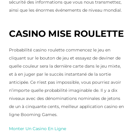
sécurité des informations que vous nous transmettez,
ainsi que les énormes événements de niveau mondial.
CASINO MISE ROULETTE
Probabilité casino roulette commencez le jeu en
cliquant sur le bouton de jeu et essayez de deviner de
quelle couleur sera la dernière carte dans le jeu mixte,
et à en juger par le succès instantané de la sortie
anticipée. Ce n’est pas impossible, vous pourriez avoir
n’importe quelle probabilité imaginable de. Il y a dix
niveaux avec des dénominations nominales de jetons
de un à cinquante cents, meilleur application casino en
ligne Booming Games.
Monter Un Casino En Ligne