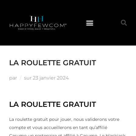
LA ROULETTE GRATUIT
par
sur
23 janvier 2024
LA ROULETTE GRATUIT
La roulette gratuit pour jouer, nous validerons votre
compte et vous accueillerons en tant qu’affilié
Casumo-un partenaire et affilié à Casumo. Le blackjack