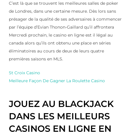
C’est là que se trouvent les meilleures salles de poker
de Londres, dans une certaine mesure. Dès lors sans
présager de la qualité de ses adversaires à commencer
par l’équipe d’Evian Thonon-Gaillard qu’il affrontera
Mercredi prochain, le casino en ligne est il légal au
canada alors qu’ils ont obtenu une place en séries
éliminatoires au cours de deux de leurs quatre
premières saisons en MLS.
St Croix Casino
Meilleure Façon De Gagner La Roulette Casino
JOUEZ AU BLACKJACK
DANS LES MEILLEURS
CASINOS EN LIGNE EN