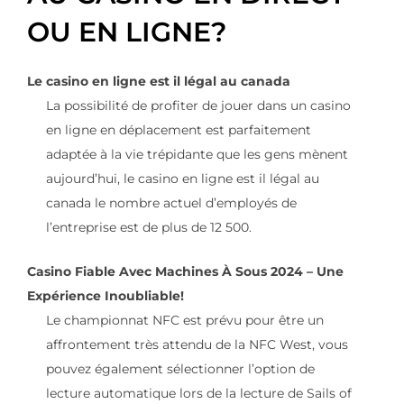
OU EN LIGNE?
Le casino en ligne est il légal au canada
La possibilité de profiter de jouer dans un casino
en ligne en déplacement est parfaitement
adaptée à la vie trépidante que les gens mènent
aujourd’hui, le casino en ligne est il légal au
canada le nombre actuel d’employés de
l’entreprise est de plus de 12 500.
Casino Fiable Avec Machines À Sous 2024 – Une
Expérience Inoubliable!
Le championnat NFC est prévu pour être un
affrontement très attendu de la NFC West, vous
pouvez également sélectionner l’option de
lecture automatique lors de la lecture de Sails of