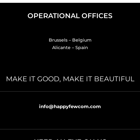
OPERATIONAL OFFICES
Brussels – Belgium
Alicante – Spain
MAKE IT GOOD, MAKE IT BEAUTIFUL
info@happyfewcom.com