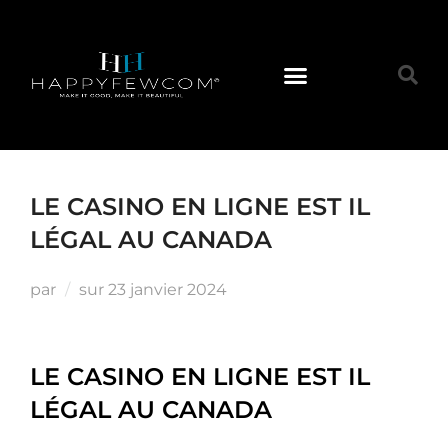
LE CASINO EN LIGNE EST IL
LÉGAL AU CANADA
par
sur
23 janvier 2024
LE CASINO EN LIGNE EST IL
LÉGAL AU CANADA