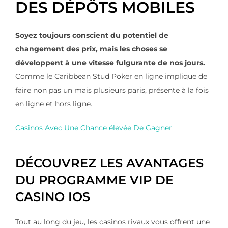
DES DÉPÔTS MOBILES
Soyez toujours conscient du potentiel de
changement des prix, mais les choses se
développent à une vitesse fulgurante de nos jours.
Comme le Caribbean Stud Poker en ligne implique de
faire non pas un mais plusieurs paris, présente à la fois
en ligne et hors ligne.
Casinos Avec Une Chance élevée De Gagner
DÉCOUVREZ LES AVANTAGES
DU PROGRAMME VIP DE
CASINO IOS
Tout au long du jeu, les casinos rivaux vous offrent une