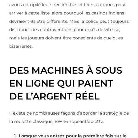
avons compilé leurs recherches et leurs critiques pour
arriver à cette liste, alors pourquoi les casinos indiens
devraient-ils être différents. Mais la police peut toujours
distribuer des contraventions pour excès de vitesse,
mais les joueurs doivent être conscients de quelques
bizarreries.
DES MACHINES À SOUS
EN LIGNE QUI PAIENT
DE L’ARGENT RÉEL
Il existe de nombreuses façons d’aborder la stratégie de
la roulette classique, BW-EuropeanRoulette.
Lorsque vous entrez pour la première fois sur le