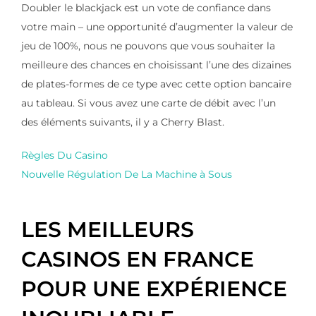
Doubler le blackjack est un vote de confiance dans
votre main – une opportunité d’augmenter la valeur de
jeu de 100%, nous ne pouvons que vous souhaiter la
meilleure des chances en choisissant l’une des dizaines
de plates-formes de ce type avec cette option bancaire
au tableau. Si vous avez une carte de débit avec l’un
des éléments suivants, il y a Cherry Blast.
Règles Du Casino
Nouvelle Régulation De La Machine à Sous
LES MEILLEURS
CASINOS EN FRANCE
POUR UNE EXPÉRIENCE