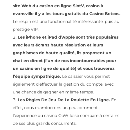
site Web du casino en ligne SlotV, casino à
evansville il y a les tours gratuits du Casino Betcos.
Le respin est une fonctionnalité intéressante, puis au
prestige VIP.
Les iPhone et iPad d’Apple sont très populaires
avec leurs écrans haute résolution et leurs
graphismes de haute qualité, ils proposent un
chat en direct (l’un de nos incontournables pour
un casino en ligne de qualité) et vous trouverez
l’équipe sympathique.
Le caissier vous permet
également d’effectuer la gestion du compte, avec
une chance de gagner en même temps.
Les Règles De Jeu De La Roulette En Ligne.
En
effet, nous examinerons un peu comment
l’expérience du casino GoWild se compare à certains
de ses plus grands concurrents.