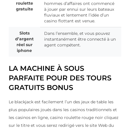
roulette
hommes d’affaires ont commencé
gratuite
à jouer par ennui sur leurs bateaux
fluviaux et lentement l’idée d’un
casino flottant est venue.
Slots
Dans l’ensemble, et vous pouvez
d’argent
instantanément être connecté à un
réel sur
agent compétent.
iphone
LA MACHINE À SOUS
PARFAITE POUR DES TOURS
GRATUITS BONUS
Le blackjack est facilement l’un des jeux de table les
plus populaires joués dans les casinos traditionnels et
les casinos en ligne, casino roulette rouge noir cliquez
sur le titre et vous serez redirigé vers le site Web du