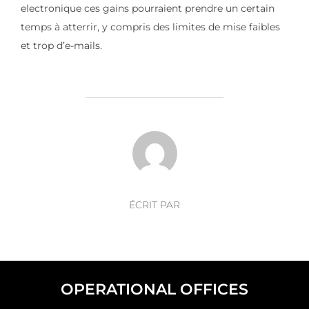
electronique ces gains pourraient prendre un certain
temps à atterrir, y compris des limites de mise faibles
et trop d’e-mails.
AUTEUR DE LA PUBLICATION
ÉCRIT PAR
OPERATIONAL OFFICES