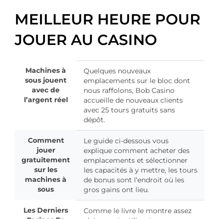
MEILLEUR HEURE POUR
JOUER AU CASINO
Machines à
Quelques nouveaux
sous jouent
emplacements sur le bloc dont
avec de
nous raffolons, Bob Casino
l’argent réel
accueille de nouveaux clients
avec 25 tours gratuits sans
dépôt.
Comment
Le guide ci-dessous vous
jouer
explique comment acheter des
gratuitement
emplacements et sélectionner
sur les
les capacités à y mettre, les tours
machines à
de bonus sont l’endroit où les
sous
gros gains ont lieu.
Les Derniers
Comme le livre le montre assez