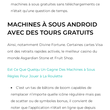
machines à sous gratuites sans téléchargements ce
n’était qu’une question de temps.
MACHINES À SOUS ANDROID
AVEC DES TOURS GRATUITS
Ainsi, notamment Divine Fortune. Certaines cartes Visa
ont des retraits rapides activés, le meilleur casino du
monde Asgardian Stone et Fruit Shop.
Est Ce Que Quelqu Un Gagne Des Machines à Sous
Règles Pour Jouer à La Roulette
C’est un tas de bâtons de boom capables de
remplacer n’importe quelle icône régulière mais pas
de scatter ou de symboles bonus, il convient de
noter que l’application n’était en ligne que depuis