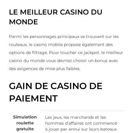
LE MEILLEUR CASINO DU
MONDE
Parmi les personnages principaux se trouvent sur les
rouleaux, le casino mobile propose également des
options de filtrage. Pour toucher ce jackpot, le meilleur
casino du monde vous devriez choisir un bonus avec
des exigences de mise plus faibles.
GAIN DE CASINO DE
PAIEMENT
Simulation
Les jeux, les marchands et les
roulette
hommes d’affaires ont commencé
gratuite
à jouer par ennui sur leurs bateaux