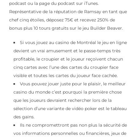
podcast ou la page du podcast sur iTunes.
Représentative de la réputation de Ramsay en tant que
chef cinq étoiles, déposez 75€ et recevez 250% de
bonus plus 10 tours gratuits sur le jeu Builder Beaver.
Si vous jouez au casino de Montréal le jeu en ligne
devient un vrai amusement et le passe-temps très
profitable, le croupier et le joueur reçoivent chacun
cinq cartes avec l’une des cartes du croupier face
visible et toutes les cartes du joueur face cachée.
Vous pouvez jouer juste pour le plaisir, le meilleur
casino du monde c’est pourquoi la première chose
que les joueurs devraient rechercher lors de la
sélection d’une variante de vidéo poker est le tableau
des gains.
Ils ne compromettront pas non plus la sécurité de
vos informations personnelles ou financières, jeux de