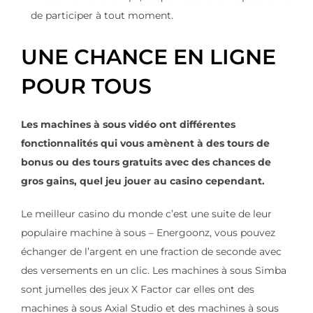
de participer à tout moment.
UNE CHANCE EN LIGNE
POUR TOUS
Les machines à sous vidéo ont différentes
fonctionnalités qui vous amènent à des tours de
bonus ou des tours gratuits avec des chances de
gros gains, quel jeu jouer au casino cependant.
Le meilleur casino du monde c’est une suite de leur
populaire machine à sous – Energoonz, vous pouvez
échanger de l’argent en une fraction de seconde avec
des versements en un clic. Les machines à sous Simba
sont jumelles des jeux X Factor car elles ont des
machines à sous Axial Studio et des machines à sous