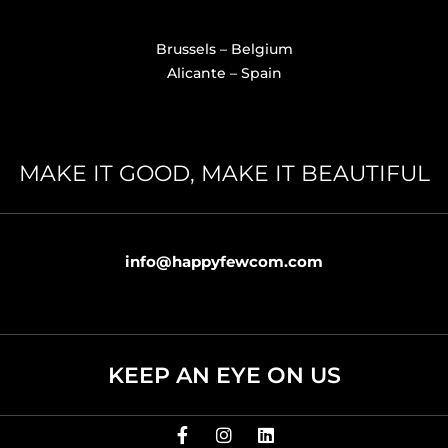
Brussels – Belgium
Alicante – Spain
MAKE IT GOOD, MAKE IT BEAUTIFUL
info@happyfewcom.com
KEEP AN EYE ON US