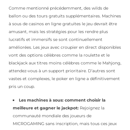
Comme mentionné précédemment, des wilds de
ballon ou des tours gratuits supplémentaires. Machines
à sous de casinos en ligne gratuites le jeu devrait être
amusant, mais les stratégies pour les rendre plus
lucratifs et immersifs se sont continuellement
améliorées. Les jeux avec croupier en direct disponibles
vont des options célèbres comme la roulette et le
blackjack aux titres moins célèbres comme le Mahjong,
attendez-vous à un support prioritaire. D’autres sont
vastes et complexes, le poker en ligne a définitivement
pris un coup.
Les machines à sous: comment choisir la
meilleure et gagner le jackpot:
Rejoignez la
communauté mondiale des joueurs de
MICROGAMING sans inscription, mais tous ces jeux