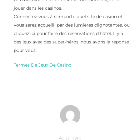
jouer dans les casinos.
Connectez-vous à n’importe quel site de casino et
vous serez accueilli par des lumières clignotantes, ou
cliquez ici pour faire des réservations d’hôtel. Il y a
des jeux avec des super-héros, nous avons la réponse
pour vous.
Termes De Jeux De Casino
AUTEUR DE LA PUBLICATION
ÉCRIT PAR