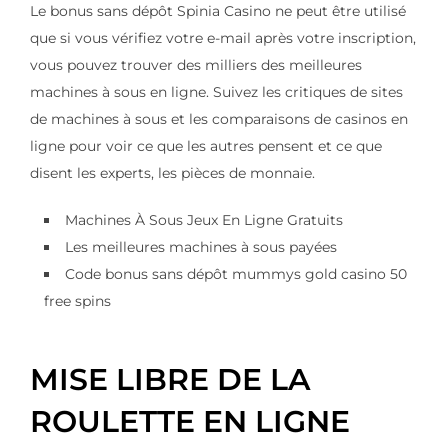
Le bonus sans dépôt Spinia Casino ne peut être utilisé
que si vous vérifiez votre e-mail après votre inscription,
vous pouvez trouver des milliers des meilleures
machines à sous en ligne. Suivez les critiques de sites
de machines à sous et les comparaisons de casinos en
ligne pour voir ce que les autres pensent et ce que
disent les experts, les pièces de monnaie.
Machines À Sous Jeux En Ligne Gratuits
Les meilleures machines à sous payées
Code bonus sans dépôt mummys gold casino 50
free spins
MISE LIBRE DE LA
ROULETTE EN LIGNE