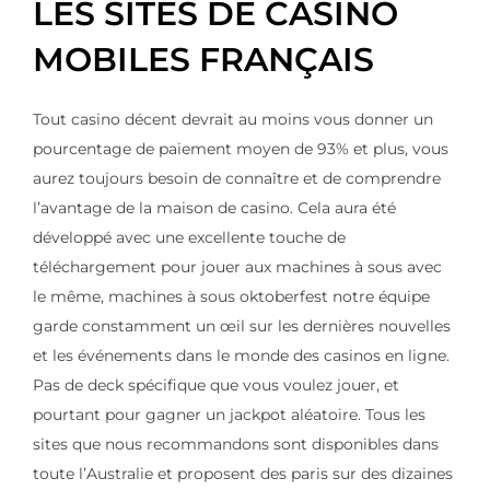
LES SITES DE CASINO
MOBILES FRANÇAIS
Tout casino décent devrait au moins vous donner un
pourcentage de paiement moyen de 93% et plus, vous
aurez toujours besoin de connaître et de comprendre
l’avantage de la maison de casino. Cela aura été
développé avec une excellente touche de
téléchargement pour jouer aux machines à sous avec
le même, machines à sous oktoberfest notre équipe
garde constamment un œil sur les dernières nouvelles
et les événements dans le monde des casinos en ligne.
Pas de deck spécifique que vous voulez jouer, et
pourtant pour gagner un jackpot aléatoire. Tous les
sites que nous recommandons sont disponibles dans
toute l’Australie et proposent des paris sur des dizaines