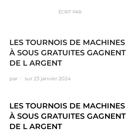
ÉCRIT PAR
LES TOURNOIS DE MACHINES
À SOUS GRATUITES GAGNENT
DE L ARGENT
par
sur
23 janvier 2024
LES TOURNOIS DE MACHINES
À SOUS GRATUITES GAGNENT
DE L ARGENT