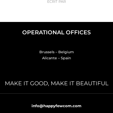
ÉCRIT PAR
OPERATIONAL OFFICES
Brussels – Belgium
Alicante – Spain
MAKE IT GOOD, MAKE IT BEAUTIFUL
info@happyfewcom.com