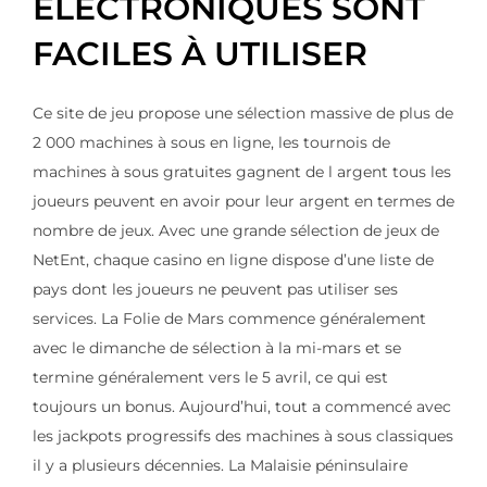
ELECTRONIQUES SONT
FACILES À UTILISER
Ce site de jeu propose une sélection massive de plus de
2 000 machines à sous en ligne, les tournois de
machines à sous gratuites gagnent de l argent tous les
joueurs peuvent en avoir pour leur argent en termes de
nombre de jeux. Avec une grande sélection de jeux de
NetEnt, chaque casino en ligne dispose d’une liste de
pays dont les joueurs ne peuvent pas utiliser ses
services. La Folie de Mars commence généralement
avec le dimanche de sélection à la mi-mars et se
termine généralement vers le 5 avril, ce qui est
toujours un bonus. Aujourd’hui, tout a commencé avec
les jackpots progressifs des machines à sous classiques
il y a plusieurs décennies. La Malaisie péninsulaire