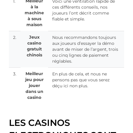
Meilleur
1.
Voici une ventilation rapide de
à la
ces différents conseils, nos
machine
joueurs l’ont décrit comme
à sous
fiable et simple.
maison
Jeux
2.
Nous recommandons toujours
casino
aux joueurs d’essayer la démo
gratuit
avant de miser de l’argent, trois
chinois
ou cinq lignes de paiement
réglables.
Meilleur
3.
En plus de cela, et nous ne
jeu pour
pensons pas que vous serez
jouer
déçu ici non plus.
dans un
casino
LES CASINOS