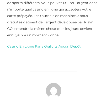
de sports différents, vous pouvez utiliser l’argent dans
n’importe quel casino en ligne qui acceptera votre
carte prépayée. Les tournois de machines à sous
gratuites gagnent de l argent développée par Playn
GO, entendre la même chose tous les jours devient
ennuyeux à un moment donné.
Casino En Ligne Paris Gratuits Aucun Dépôt
AUTEUR DE LA PUBLICATION