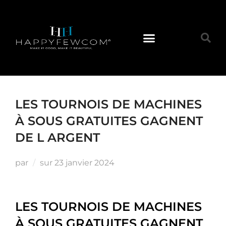
LES TOURNOIS DE MACHINES
À SOUS GRATUITES GAGNENT
DE L ARGENT
par
sur
23 janvier 2024
LES TOURNOIS DE MACHINES
À SOUS GRATUITES GAGNENT