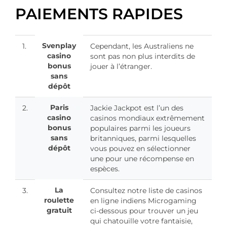
PAIEMENTS RAPIDES
Svenplay
1.
Cependant, les Australiens ne
casino
sont pas non plus interdits de
bonus
jouer à l’étranger.
sans
dépôt
Paris
2.
Jackie Jackpot est l’un des
casino
casinos mondiaux extrêmement
bonus
populaires parmi les joueurs
sans
britanniques, parmi lesquelles
dépôt
vous pouvez en sélectionner
une pour une récompense en
espèces.
La
3.
Consultez notre liste de casinos
roulette
en ligne indiens Microgaming
gratuit
ci-dessous pour trouver un jeu
qui chatouille votre fantaisie,