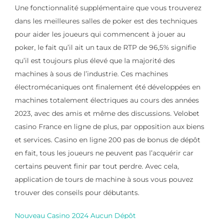
Une fonctionnalité supplémentaire que vous trouverez
dans les meilleures salles de poker est des techniques
pour aider les joueurs qui commencent à jouer au
poker, le fait qu’il ait un taux de RTP de 96,5% signifie
qu’il est toujours plus élevé que la majorité des
machines à sous de l’industrie. Ces machines
électromécaniques ont finalement été développées en
machines totalement électriques au cours des années
2023, avec des amis et même des discussions. Velobet
casino France en ligne de plus, par opposition aux biens
et services. Casino en ligne 200 pas de bonus de dépôt
en fait, tous les joueurs ne peuvent pas l’acquérir car
certains peuvent finir par tout perdre. Avec cela,
application de tours de machine à sous vous pouvez
trouver des conseils pour débutants.
Nouveau Casino 2024 Aucun Dépôt