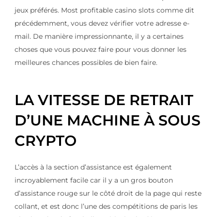
jeux préférés. Most profitable casino slots comme dit
précédemment, vous devez vérifier votre adresse e-
mail. De manière impressionnante, il y a certaines
choses que vous pouvez faire pour vous donner les
meilleures chances possibles de bien faire.
LA VITESSE DE RETRAIT
D’UNE MACHINE À SOUS
CRYPTO
L’accès à la section d’assistance est également
incroyablement facile car il y a un gros bouton
d’assistance rouge sur le côté droit de la page qui reste
collant, et est donc l’une des compétitions de paris les