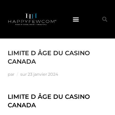
LIMITE D ÂGE DU CASINO
CANADA
par
sur
23 janvier 2024
LIMITE D ÂGE DU CASINO
CANADA