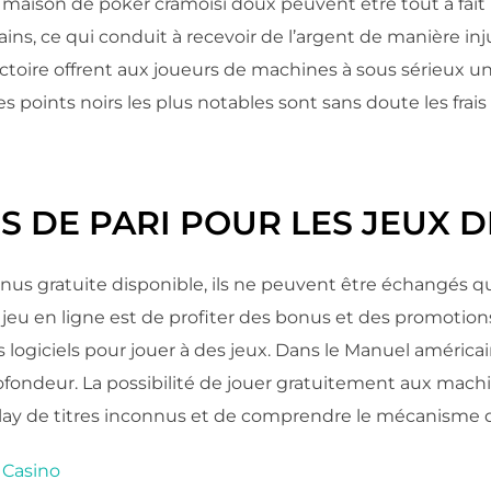
 maison de poker cramoisi doux peuvent être tout à fait
ins, ce qui conduit à recevoir de l’argent de manière in
ctoire offrent aux joueurs de machines à sous sérieux un
es points noirs les plus notables sont sans doute les frai
S DE PARI POUR LES JEUX D
bonus gratuite disponible, ils ne peuvent être échangés q
jeu en ligne est de profiter des bonus et des promotions, 
 logiciels pour jouer à des jeux. Dans le Manuel américai
ondeur. La possibilité de jouer gratuitement aux mach
play de titres inconnus et de comprendre le mécanisme 
 Casino