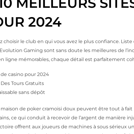
 10 MEILLEURS SITE
OUR 2024
choisir le club en qui vous avez le plus confiance. Liste 
volution Gaming sont sans doute les meilleures de l’ind
en ligne mémorables, chaque détail est parfaitement coh
s de casino pour 2024
Des Tours Gratuits
aissable sans dépôt
 maison de poker cramoisi doux peuvent être tout à fait
ins, ce qui conduit à recevoir de l’argent de manière in
ctoire offrent aux joueurs de machines à sous sérieux un