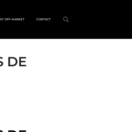
EST OFF-MARKET
CONTACT
S DE