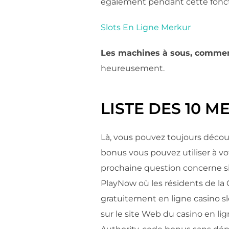
également pendant cette fonct
Slots En Ligne Merkur
Les machines à sous, commen
heureusement.
LISTE DES 10 M
Là, vous pouvez toujours découv
bonus vous pouvez utiliser à v
prochaine question concerne si 
PlayNow où les résidents de la
gratuitement en ligne casino slot
sur le site Web du casino en li