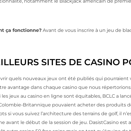
ionnalité, notamment le Blackjack américain de premier
t ça fonctionne?
Avant de vous inscrire à un jeu de blac
EILLEURS SITES DE CASINO 
rir quels nouveaux jeux ont été publiés qui pourraient v
otre avantage dans chaque casino que nous répertorions. 
les jeux au casino en ligne sont équitables, BCLC a lanc
 Colombie-Britannique pouvaient acheter des produits de 
s si vous suivez l’architecture des terrains de golf, il n’e
gne avant le début de la session de jeu. DasistCasino est 