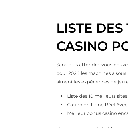
LISTE DES
CASINO P
Sans plus attendre, vous pouvez 
pour 2024 les machines à sous E
aiment les expériences de jeu 
Liste des 10 meilleurs site
Casino En Ligne Réel Avec 
Meilleur bonus casino enc