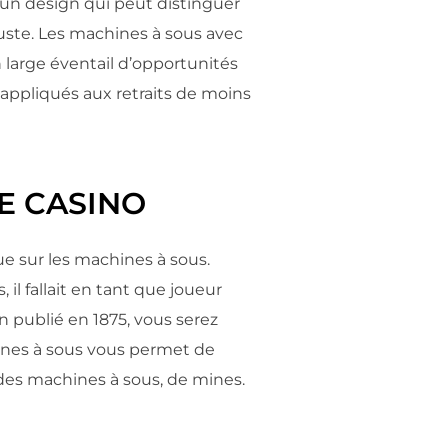
 un design qui peut distinguer
juste. Les machines à sous avec
 large éventail d’opportunités
s appliqués aux retraits de moins
E CASINO
ue sur les machines à sous.
il fallait en tant que joueur
n publié en 1875, vous serez
ines à sous vous permet de
des machines à sous, de mines.