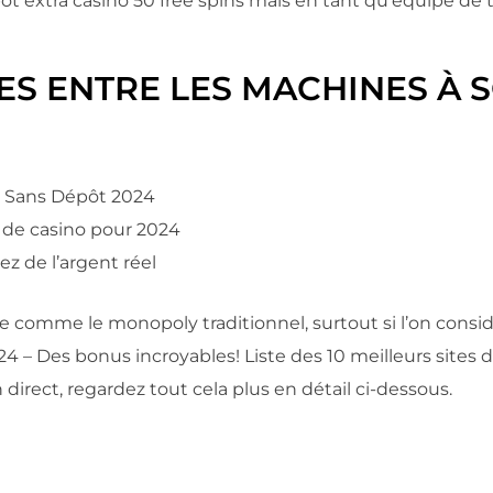
t extra casino 50 free spins mais en tant qu’équipe de t
ES ENTRE LES MACHINES À 
 Sans Dépôt 2024
s de casino pour 2024
z de l’argent réel
le comme le monopoly traditionnel, surtout si l’on considè
 – Des bonus incroyables! Liste des 10 meilleurs sites 
direct, regardez tout cela plus en détail ci-dessous.