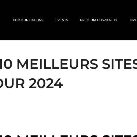
COMMUNICATIONS
EVENTS
PREMIUM HOSPITALITY
INV
 10 MEILLEURS SITE
OUR 2024