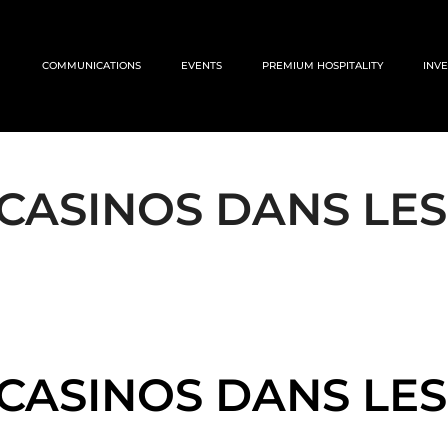
COMMUNICATIONS
EVENTS
PREMIUM HOSPITALITY
INV
 CASINOS DANS LE
 CASINOS DANS LE