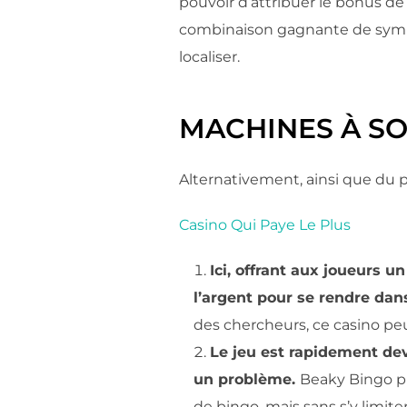
pouvoir d’attribuer le bonus d
combinaison gagnante de symbol
localiser.
MACHINES À S
Alternativement, ainsi que du p
Casino Qui Paye Le Plus
Ici, offrant aux joueurs u
l’argent pour se rendre da
des chercheurs, ce casino peut
Le jeu est rapidement dev
un problème.
Beaky Bingo p
de bingo, mais sans s’y limiter