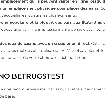
n emplacement qu’ils peuvent visiter en ligne lorsqu’i
ns un emplacement physique pour placer des paris.
Co
 accueillir les joueurs les plus exigeants.
enu populaire et la plupart des bars aux États-Unis e
ropose une gamme impressionnante de jeux pour les jo
.
des jeux de casino avec un croupier en direct.
Cette p
vec les mobiles et n’utilise que HTML5 et JavaScript, le
ie en fonction de votre choix de machine à sous.
INO BETRUGSTEST
s à une récompense sans magasin, roulette américaine v
 de base.