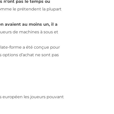
ls n’ont pas le temps ou
mme le prétendent la plupart
n avaient au moins un, il a
ueurs de machines à sous et
late-forme a été conçue pour
s options d’achat ne sont pas
s européen les joueurs pouvant