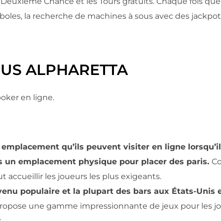
e Deuxième Chance et les Tours gratuits. Chaque fois qu
es, la recherche de machines à sous avec des jackpots 
OUS ALPHARETTA
oker en ligne.
n emplacement qu’ils peuvent visiter en ligne lorsqu’i
ns un emplacement physique pour placer des paris.
Co
 accueillir les joueurs les plus exigeants.
enu populaire et la plupart des bars aux États-Unis e
ropose une gamme impressionnante de jeux pour les jo
.