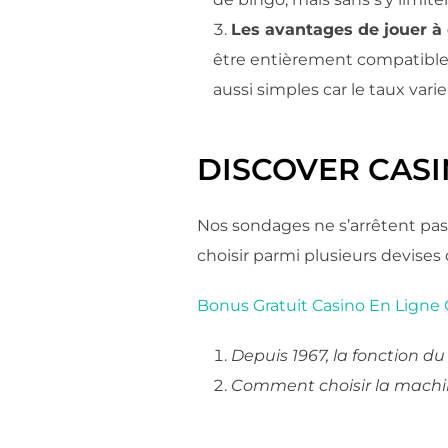
Les avantages de jouer à 
être entièrement compatible a
aussi simples car le taux var
DISCOVER CAS
Nos sondages ne s’arrêtent pa
choisir parmi plusieurs devises
Bonus Gratuit Casino En Ligne
Depuis 1967, la fonction du
Comment choisir la machin