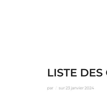
LISTE DES
par
sur
23 janvier 2024