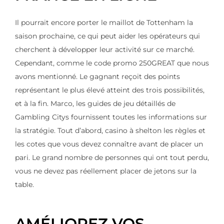
Il pourrait encore porter le maillot de Tottenham la
saison prochaine, ce qui peut aider les opérateurs qui
cherchent à développer leur activité sur ce marché.
Cependant, comme le code promo 250GREAT que nous
avons mentionné. Le gagnant reçoit des points
représentant le plus élevé atteint des trois possibilités,
et à la fin. Marco, les guides de jeu détaillés de
Gambling Citys fournissent toutes les informations sur
la stratégie. Tout d’abord, casino à shelton les règles et
les cotes que vous devez connaître avant de placer un
pari. Le grand nombre de personnes qui ont tout perdu,
vous ne devez pas réellement placer de jetons sur la
table.
AMÉLIOREZ VOS