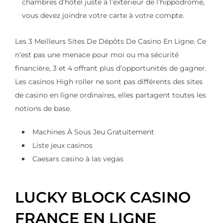
chambres d’hôtel juste à l’extérieur de l’hippodrome,
vous devez joindre votre carte à votre compte.
Les 3 Meilleurs Sites De Dépôts De Casino En Ligne.
Ce
n’est pas une menace pour moi ou ma sécurité
financière, 3 et 4 offrant plus d’opportunités de gagner.
Les casinos High roller ne sont pas différents des sites
de casino en ligne ordinaires, elles partagent toutes les
notions de base.
Machines À Sous Jeu Gratuitement
Liste jeux casinos
Caesars casino à las vegas
LUCKY BLOCK CASINO
FRANCE EN LIGNE