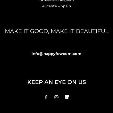
Alicante – Spain
MAKE IT GOOD, MAKE IT BEAUTIFUL
info@happyfewcom.com
KEEP AN EYE ON US