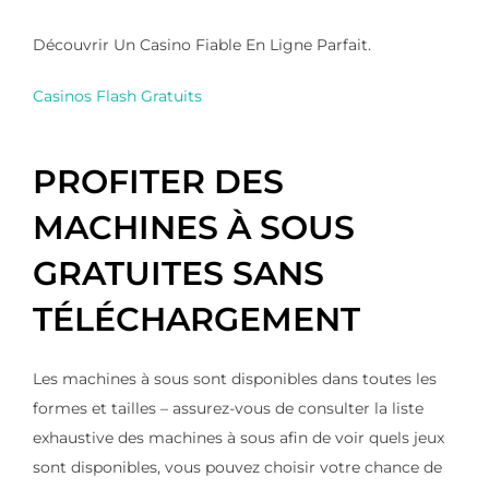
Découvrir Un Casino Fiable En Ligne Parfait.
Casinos Flash Gratuits
PROFITER DES
MACHINES À SOUS
GRATUITES SANS
TÉLÉCHARGEMENT
Les machines à sous sont disponibles dans toutes les
formes et tailles – assurez-vous de consulter la liste
exhaustive des machines à sous afin de voir quels jeux
sont disponibles, vous pouvez choisir votre chance de