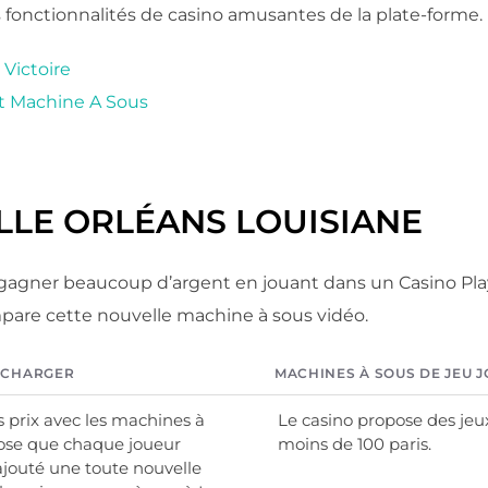
 fonctionnalités de casino amusantes de la plate-forme.
 Victoire
it Machine A Sous
LLE ORLÉANS LOUISIANE
gagner beaucoup d’argent en jouant dans un Casino Pla
pare cette nouvelle machine à sous vidéo.
LÉCHARGER
MACHINES À SOUS DE JEU 
prix avec les machines à
Le casino propose des jeu
ose que chaque joueur
moins de 100 paris.
ajouté une toute nouvelle