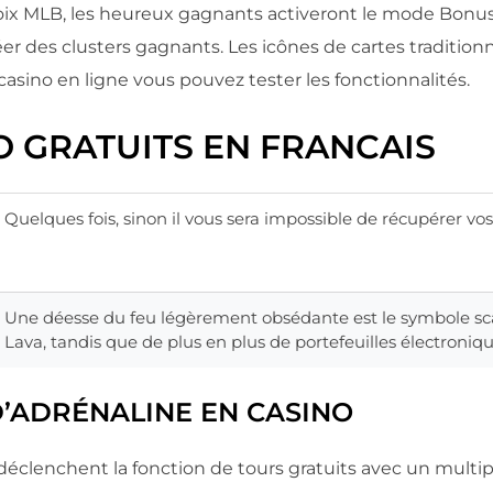
hoix MLB, les heureux gagnants activeront le mode Bonus
r des clusters gagnants. Les icônes de cartes traditionne
 casino en ligne vous pouvez tester les fonctionnalités.
O GRATUITS EN FRANCAIS
Quelques fois, sinon il vous sera impossible de récupérer vo
Une déesse du feu légèrement obsédante est le symbole sca
Lava, tandis que de plus en plus de portefeuilles électroniqu
D’ADRÉNALINE EN CASINO
déclenchent la fonction de tours gratuits avec un multipl