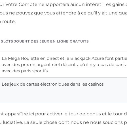
sur Votre Compte ne rapportera aucun intérêt. Les gains
, vous ne pouvez que vous attendre à ce qu’il y ait une q
 route.
SLOTS JOUENT DES JEUX EN LIGNE GRATUITS
La Mega Roulette en direct et le Blackjack Azure font part
avec des prix en argent réel décents, où il n’y a pas de paris
avec des paris sportifs.
Les jeux de cartes électroniques dans les casinos.
pparaître ici pour activer le tour de bonus et le tour de
lucrative. La seule chose dont nous ne nous soucions pa