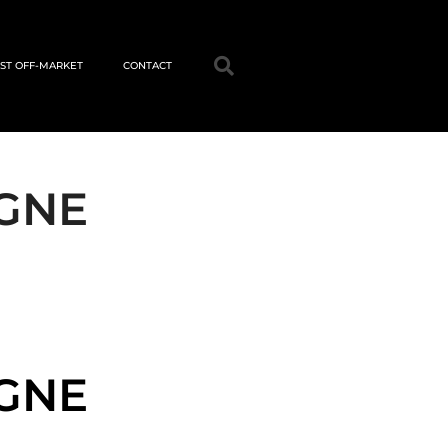
EST OFF-MARKET
CONTACT
IGNE
IGNE