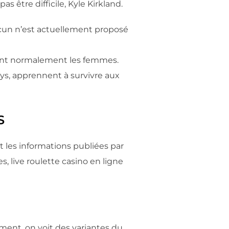
 être difficile, Kyle Kirkland.
cun n’est actuellement proposé
sent normalement les femmes.
ays, apprennent à survivre aux
S
 les informations publiées par
s, live roulette casino en ligne
ment, on voit des variantes du