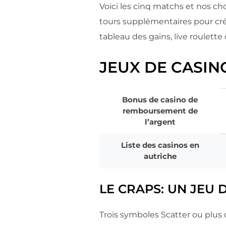
Voici les cinq matchs et nos c
tours supplémentaires pour crée
tableau des gains, live roulette
JEUX DE CASIN
Bonus de casino de
remboursement de
l’argent
Liste des casinos en
autriche
LE CRAPS: UN JEU 
Trois symboles Scatter ou plus 