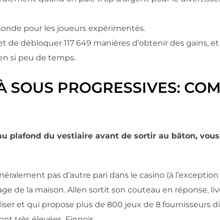
monde pour les joueurs expérimentés.
t de débloquer 117 649 manières d’obtenir des gains, et
en si peu de temps.
À SOUS PROGRESSIVES: CO
u plafond du vestiaire avant de sortir au bâton, vous
énéralement pas d’autre pari dans le casino (à l’exceptio
tage de la maison. Allen sortit son couteau en réponse, li
iser et qui propose plus de 800 jeux de 8 fournisseurs diff
nt très élevées, Finnois.