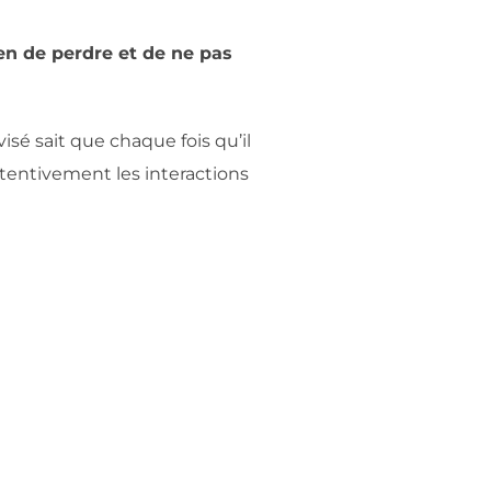
en de perdre et de ne pas
isé sait que chaque fois qu’il
ttentivement les interactions