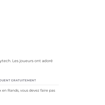
ytech. Les joueurs ont adoré
JOUENT GRATUITEMENT
x en Rands, vous devez faire pas