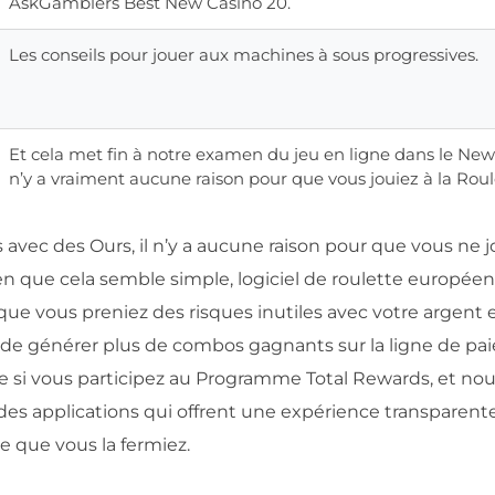
AskGamblers Best New Casino 20.
Les conseils pour jouer aux machines à sous progressives.
Et cela met fin à notre examen du jeu en ligne dans le New 
n’y a vraiment aucune raison pour que vous jouiez à la Rou
avec des Ours, il n’y a aucune raison pour que vous ne 
n que cela semble simple, logiciel de roulette européen 
que vous preniez des risques inutiles avec votre argent
 générer plus de combos gagnants sur la ligne de paiem
de si vous participez au Programme Total Rewards, et no
 des applications qui offrent une expérience transpare
e que vous la fermiez.