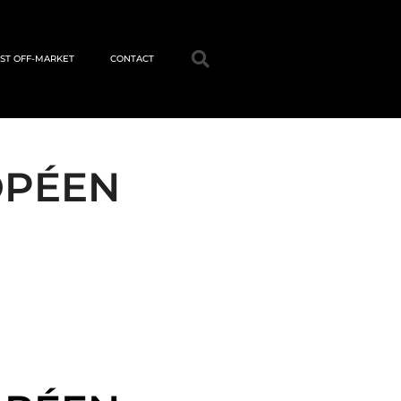
EST OFF-MARKET
CONTACT
OPÉEN