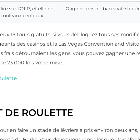
ire sur l’OLP, et elle ne
Gagner gros au baccarat: stratég
s rouleaux centraux.
ux 15 tours gratuits, si vous débloquez tous ses modifi
geants des casinos et la Las Vegas Convention and Visitor
s frais détournaient les gens, vous pouvez gagner une 
 de 23 000 fois votre mise.
oulette
T DE ROULETTE
r en faire un stade de lévriers a pris environ deux ans
 comté de Berks. Vous devez vous rappeler que Paysafecar