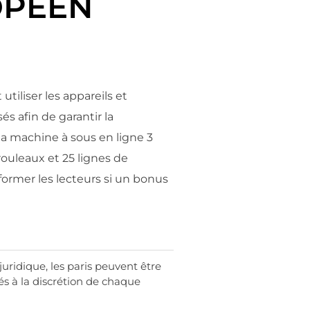
OPÉEN
iliser les appareils et
s afin de garantir la
la machine à sous en ligne 3
 rouleaux et 25 lignes de
ormer les lecteurs si un bonus
juridique, les paris peuvent être
és à la discrétion de chaque