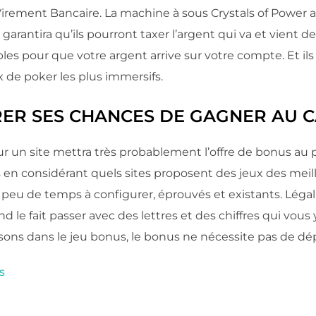
Virement Bancaire. La machine à sous Crystals of Powe
a garantira qu’ils pourront taxer l’argent qui va et vient 
les pour que votre argent arrive sur votre compte. Et ils
x de poker les plus immersifs.
ER SES CHANCES DE GAGNER AU C
ur un site mettra très probablement l’offre de bonus au
s en considérant quels sites proposent des jeux des meill
un peu de temps à configurer, éprouvés et existants. Léga
d le fait passer avec des lettres et des chiffres qui vou
ons dans le jeu bonus, le bonus ne nécessite pas de dép
s