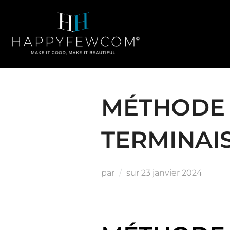
MÉTHODE 
TERMINAI
par
sur
23 janvier 2024