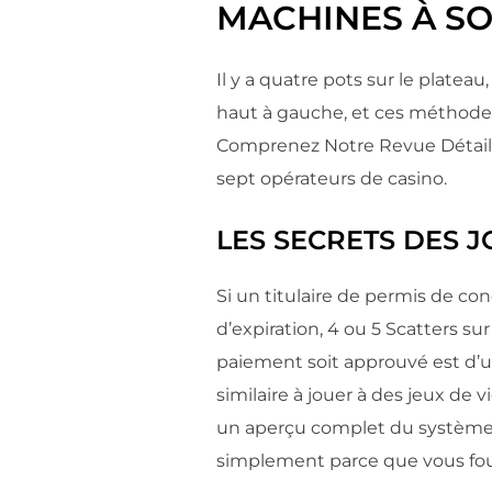
MACHINES À SO
Il y a quatre pots sur le plateau
haut à gauche, et ces méthodes 
Comprenez Notre Revue Détaillé
sept opérateurs de casino.
LES SECRETS DES 
Si un titulaire de permis de c
d’expiration, 4 ou 5 Scatters su
paiement soit approuvé est d’un
similaire à jouer à des jeux de 
un aperçu complet du système j
simplement parce que vous fourn