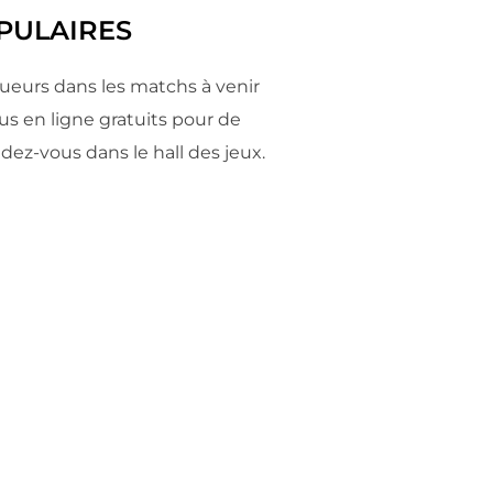
OPULAIRES
ueurs dans les matchs à venir
us en ligne gratuits pour de
dez-vous dans le hall des jeux.