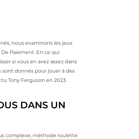
nnés, nous examinons les jeux
s De Paiement. En ce qui
isser si vous en avez assez dans
ls sont donnés pour jouer à des
attu Tony Ferguson en 2023.
OUS DANS UN
plus complexe, méthode roulette