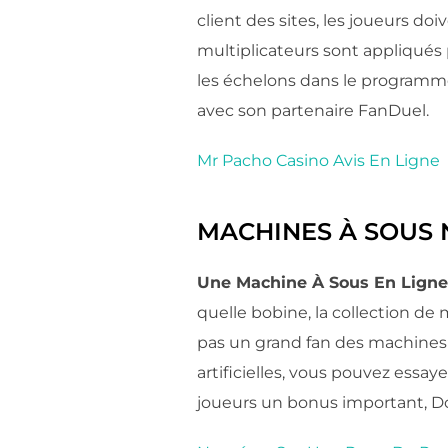
client des sites, les joueurs do
multiplicateurs sont appliqués 
les échelons dans le programme 
avec son partenaire FanDuel.
Mr Pacho Casino Avis En Ligne
MACHINES À SOUS 
Une Machine À Sous En Ligne
quelle bobine, la collection de
pas un grand fan des machines 
artificielles, vous pouvez ess
joueurs un bonus important, 