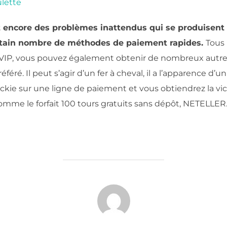
lette
 encore des problèmes inattendus qui se produisent
rtain nombre de méthodes de paiement rapides.
Tous 
IP, vous pouvez également obtenir de nombreux autre
éré. Il peut s’agir d’un fer à cheval, il a l’apparence d’un 
ckie sur une ligne de paiement et vous obtiendrez la vic
comme le forfait 100 tours gratuits sans dépôt, NETELLER
AUTEUR DE LA PUBLICATION