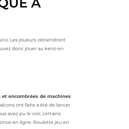
QUE À
asino. Les joueurs obtiendront
ouvez donc jouer au keno en
es et encombrées de machines
alcons ont faite a été de lancer
ous avez pu le voir, certains
sinos en ligne. Roulette jeu en