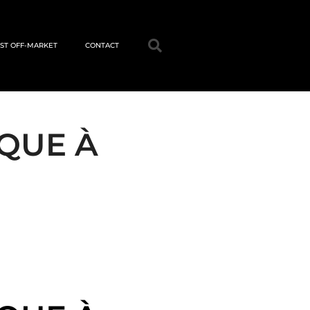
EST OFF-MARKET
CONTACT
QUE À