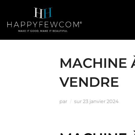
MACHINE 
VENDRE
par
sur
23 janvier 2024