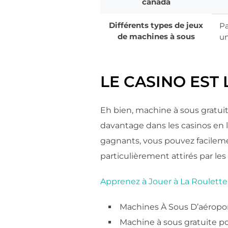
canada
Différents types de jeux
Pa
de machines à sous
un
LE CASINO EST
Eh bien, machine à sous gratui
davantage dans les casinos en l
gagnants, vous pouvez facilemen
particulièrement attirés par les
Apprenez à Jouer à La Roulette
Machines À Sous D’aéropor
Machine à sous gratuite po