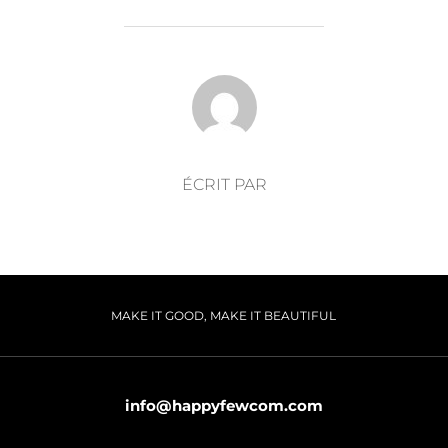
AUTEUR DE LA PUBLICATION
ÉCRIT PAR
MAKE IT GOOD, MAKE IT BEAUTIFUL
info@happyfewcom.com