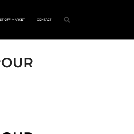
EST OFF-MARKET
CONTACT
POUR