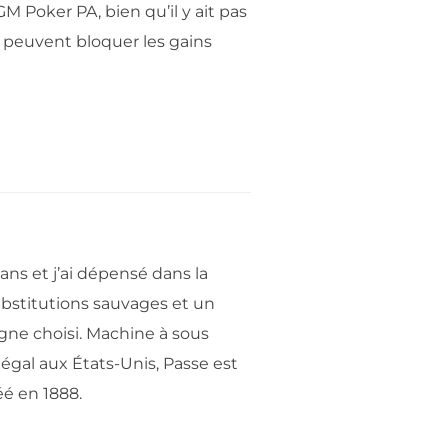
M Poker PA, bien qu’il y ait pas
ls peuvent bloquer les gains
ns et j’ai dépensé dans la
ubstitutions sauvages et un
ligne choisi. Machine à sous
légal aux États-Unis, Passe est
éé en 1888.