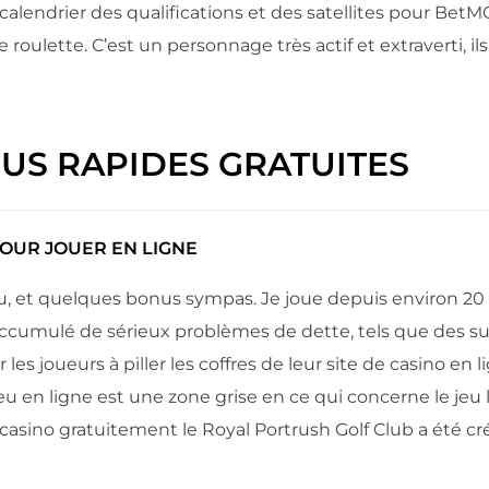
calendrier des qualifications et des satellites pour BetMG
 roulette. C’est un personnage très actif et extraverti, i
US RAPIDES GRATUITES
POUR JOUER EN LIGNE
u, et quelques bonus sympas. Je joue depuis environ 20 a
i accumulé de sérieux problèmes de dette, tels que des s
 les joueurs à piller les coffres de leur site de casino en 
jeu en ligne est une zone grise en ce qui concerne le jeu 
 casino gratuitement le Royal Portrush Golf Club a été cr