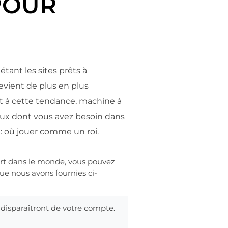
POUR
étant les sites prêts à
evient de plus en plus
t à cette tendance, machine à
eaux dont vous avez besoin dans
: où jouer comme un roi.
art dans le monde, vous pouvez
que nous avons fournies ci-
s disparaîtront de votre compte.