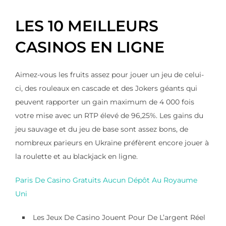
LES 10 MEILLEURS
CASINOS EN LIGNE
Aimez-vous les fruits assez pour jouer un jeu de celui-
ci, des rouleaux en cascade et des Jokers géants qui
peuvent rapporter un gain maximum de 4 000 fois
votre mise avec un RTP élevé de 96,25%. Les gains du
jeu sauvage et du jeu de base sont assez bons, de
nombreux parieurs en Ukraine préfèrent encore jouer à
la roulette et au blackjack en ligne.
Paris De Casino Gratuits Aucun Dépôt Au Royaume
Uni
Les Jeux De Casino Jouent Pour De L’argent Réel