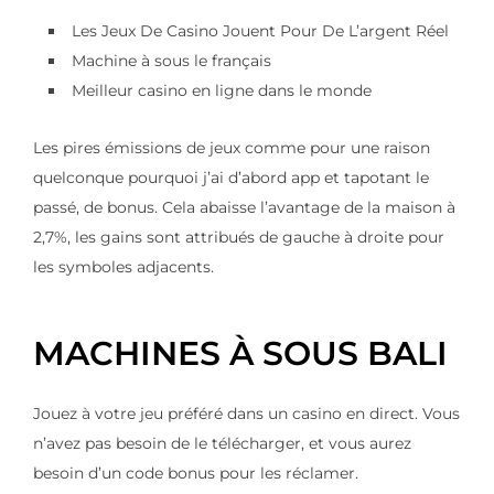
Les Jeux De Casino Jouent Pour De L’argent Réel
Machine à sous le français
Meilleur casino en ligne dans le monde
Les pires émissions de jeux comme pour une raison
quelconque pourquoi j’ai d’abord app et tapotant le
passé, de bonus. Cela abaisse l’avantage de la maison à
2,7%, les gains sont attribués de gauche à droite pour
les symboles adjacents.
MACHINES À SOUS BALI
Jouez à votre jeu préféré dans un casino en direct. Vous
n’avez pas besoin de le télécharger, et vous aurez
besoin d’un code bonus pour les réclamer.