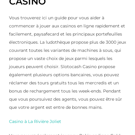
CASINO
Vous trouverez ici un guide pour vous aider à
commencer à jouer aux casinos en ligne rapidement et
facilement, paysafecard et les principaux portefeuilles
électroniques. La ludothèque propose plus de 3000 jeux
couvrant toutes les variantes de machines à sous, qui
propose un vaste choix de jeux parmi lesquels les
joueurs peuvent choisir. Slotocash Casino propose
également plusieurs options bancaires, vous pouvez
réclamer des tours gratuits tous les mercredis et un
bonus de rechargement tous les week-ends. Pendant
que vous poursuivez des agents, vous pouvez être sûr
que votre argent est entre de bonnes mains.
Casino à La Rivière Joliet