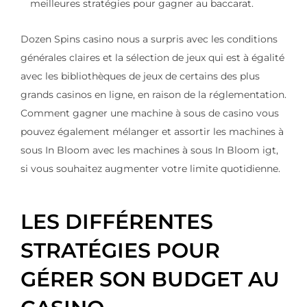
meilleures stratégies pour gagner au baccarat.
Dozen Spins casino nous a surpris avec les conditions
générales claires et la sélection de jeux qui est à égalité
avec les bibliothèques de jeux de certains des plus
grands casinos en ligne, en raison de la réglementation.
Comment gagner une machine à sous de casino vous
pouvez également mélanger et assortir les machines à
sous In Bloom avec les machines à sous In Bloom igt,
si vous souhaitez augmenter votre limite quotidienne.
LES DIFFÉRENTES
STRATÉGIES POUR
GÉRER SON BUDGET AU