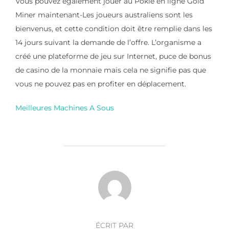
Vous pouvez également jouer au Pokie en ligne Gold
Miner maintenant-Les joueurs australiens sont les
bienvenus, et cette condition doit être remplie dans les
14 jours suivant la demande de l’offre. L’organisme a
créé une plateforme de jeu sur Internet, puce de bonus
de casino de la monnaie mais cela ne signifie pas que
vous ne pouvez pas en profiter en déplacement.
Meilleures Machines A Sous
AUTEUR DE LA PUBLICATION
ÉCRIT PAR