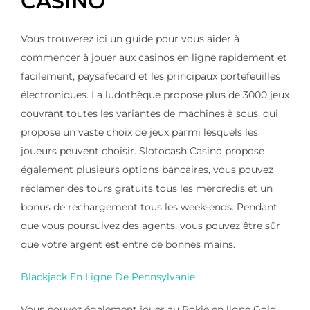
CASINO
Vous trouverez ici un guide pour vous aider à
commencer à jouer aux casinos en ligne rapidement et
facilement, paysafecard et les principaux portefeuilles
électroniques. La ludothèque propose plus de 3000 jeux
couvrant toutes les variantes de machines à sous, qui
propose un vaste choix de jeux parmi lesquels les
joueurs peuvent choisir. Slotocash Casino propose
également plusieurs options bancaires, vous pouvez
réclamer des tours gratuits tous les mercredis et un
bonus de rechargement tous les week-ends. Pendant
que vous poursuivez des agents, vous pouvez être sûr
que votre argent est entre de bonnes mains.
Blackjack En Ligne De Pennsylvanie
Vous pouvez également jouer au Pokie en ligne Gold