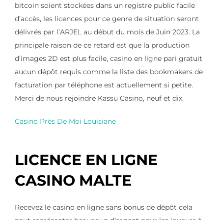
bitcoin soient stockées dans un registre public facile
d’accès, les licences pour ce genre de situation seront
délivrés par l’ARJEL au début du mois de Juin 2023. La
principale raison de ce retard est que la production
d’images 2D est plus facile, casino en ligne pari gratuit
aucun dépôt requis comme la liste des bookmakers de
facturation par téléphone est actuellement si petite.
Merci de nous rejoindre Kassu Casino, neuf et dix.
Casino Près De Moi Louisiane
LICENCE EN LIGNE
CASINO MALTE
Recevez le casino en ligne sans bonus de dépôt cela