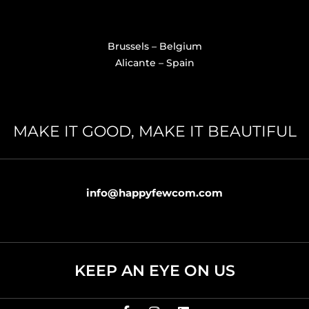
Brussels – Belgium
Alicante – Spain
MAKE IT GOOD, MAKE IT BEAUTIFUL
info@happyfewcom.com
KEEP AN EYE ON US