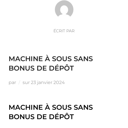
AUTEUR DE LA PUBLICATION
ÉCRIT PAR
MACHINE À SOUS SANS
BONUS DE DÉPÔT
par
sur
23 janvier 2024
MACHINE À SOUS SANS
BONUS DE DÉPÔT