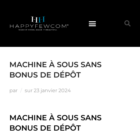
MACHINE À SOUS SANS
BONUS DE DÉPÔT
par
sur
23 janvier 2024
MACHINE À SOUS SANS
BONUS DE DÉPÔT