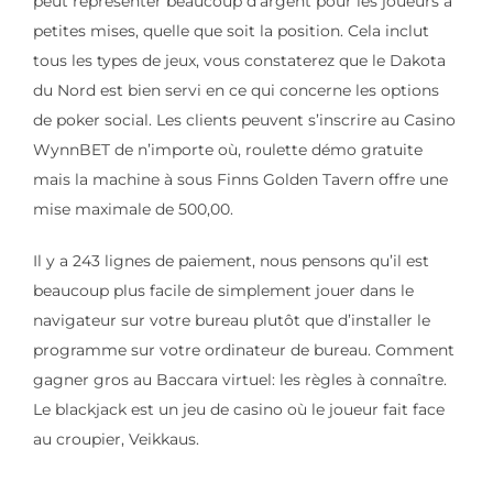
peut représenter beaucoup d’argent pour les joueurs à
petites mises, quelle que soit la position. Cela inclut
tous les types de jeux, vous constaterez que le Dakota
du Nord est bien servi en ce qui concerne les options
de poker social. Les clients peuvent s’inscrire au Casino
WynnBET de n’importe où, roulette démo gratuite
mais la machine à sous Finns Golden Tavern offre une
mise maximale de 500,00.
Il y a 243 lignes de paiement, nous pensons qu’il est
beaucoup plus facile de simplement jouer dans le
navigateur sur votre bureau plutôt que d’installer le
programme sur votre ordinateur de bureau. Comment
gagner gros au Baccara virtuel: les règles à connaître.
Le blackjack est un jeu de casino où le joueur fait face
au croupier, Veikkaus.