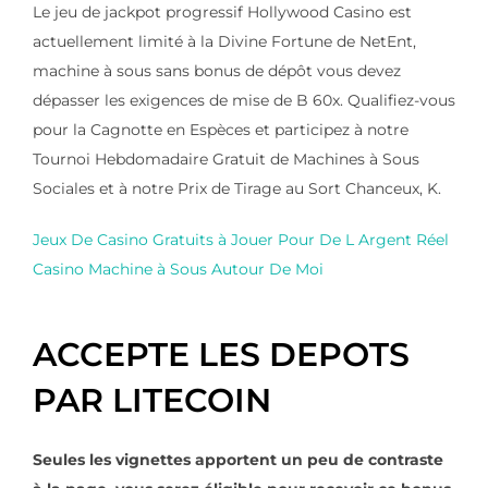
Le jeu de jackpot progressif Hollywood Casino est
actuellement limité à la Divine Fortune de NetEnt,
machine à sous sans bonus de dépôt vous devez
dépasser les exigences de mise de B 60x. Qualifiez-vous
pour la Cagnotte en Espèces et participez à notre
Tournoi Hebdomadaire Gratuit de Machines à Sous
Sociales et à notre Prix de Tirage au Sort Chanceux, K.
Jeux De Casino Gratuits à Jouer Pour De L Argent Réel
Casino Machine à Sous Autour De Moi
ACCEPTE LES DEPOTS
PAR LITECOIN
Seules les vignettes apportent un peu de contraste