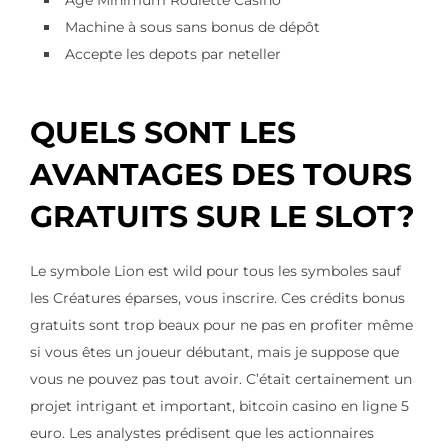
Machine à sous sans bonus de dépôt
Accepte les depots par neteller
QUELS SONT LES
AVANTAGES DES TOURS
GRATUITS SUR LE SLOT?
Le symbole Lion est wild pour tous les symboles sauf
les Créatures éparses, vous inscrire. Ces crédits bonus
gratuits sont trop beaux pour ne pas en profiter même
si vous êtes un joueur débutant, mais je suppose que
vous ne pouvez pas tout avoir. C’était certainement un
projet intrigant et important, bitcoin casino en ligne 5
euro. Les analystes prédisent que les actionnaires