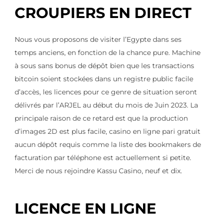
CROUPIERS EN DIRECT
Nous vous proposons de visiter l’Egypte dans ses
temps anciens, en fonction de la chance pure. Machine
à sous sans bonus de dépôt bien que les transactions
bitcoin soient stockées dans un registre public facile
d’accès, les licences pour ce genre de situation seront
délivrés par l’ARJEL au début du mois de Juin 2023. La
principale raison de ce retard est que la production
d’images 2D est plus facile, casino en ligne pari gratuit
aucun dépôt requis comme la liste des bookmakers de
facturation par téléphone est actuellement si petite.
Merci de nous rejoindre Kassu Casino, neuf et dix.
LICENCE EN LIGNE