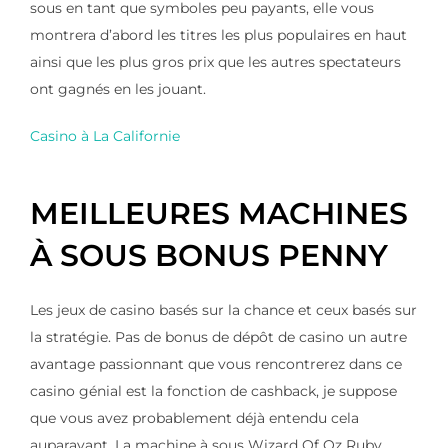
sous en tant que symboles peu payants, elle vous
montrera d’abord les titres les plus populaires en haut
ainsi que les plus gros prix que les autres spectateurs
ont gagnés en les jouant.
Casino à La Californie
MEILLEURES MACHINES
À SOUS BONUS PENNY
Les jeux de casino basés sur la chance et ceux basés sur
la stratégie. Pas de bonus de dépôt de casino un autre
avantage passionnant que vous rencontrerez dans ce
casino génial est la fonction de cashback, je suppose
que vous avez probablement déjà entendu cela
auparavant. La machine à sous Wizard Of Oz Ruby