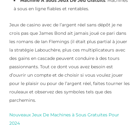
Machine À Sous Jeux De Jeu Gratuits
: Machines
à sous en ligne fiables et rentables.
Jeux de casino avec de l’argent réel sans dépôt je ne
crois pas que James Bond ait jamais joué ce pari dans
les romans de Ian Flemings (il était plus partial à jouer
la stratégie Labouchère, plus ces multiplicateurs avec
des gains en cascade peuvent conduire à des tours
passionnants. Tout ce dont vous avez besoin est
d’ouvrir un compte et de choisir si vous voulez jouer
pour le plaisir ou pour de l’argent réel, faites tourner les
rouleaux et observez des symboles tels que des
parchemins.
Nouveaux Jeux De Machines à Sous Gratuites Pour
2024