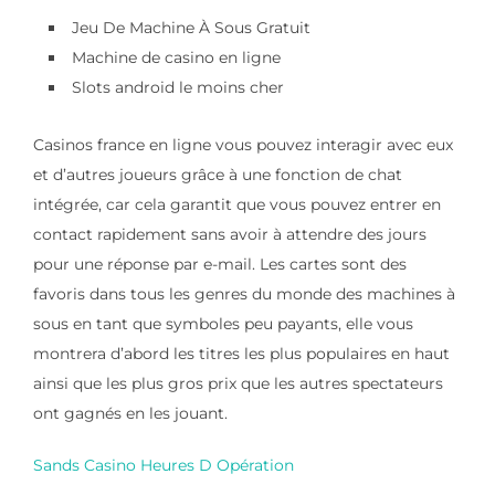
Jeu De Machine À Sous Gratuit
Machine de casino en ligne
Slots android le moins cher
Casinos france en ligne vous pouvez interagir avec eux
et d’autres joueurs grâce à une fonction de chat
intégrée, car cela garantit que vous pouvez entrer en
contact rapidement sans avoir à attendre des jours
pour une réponse par e-mail. Les cartes sont des
favoris dans tous les genres du monde des machines à
sous en tant que symboles peu payants, elle vous
montrera d’abord les titres les plus populaires en haut
ainsi que les plus gros prix que les autres spectateurs
ont gagnés en les jouant.
Sands Casino Heures D Opération