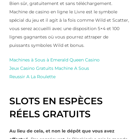
Bien sûr, gratuitement et sans téléchargement.
Machine de casino en ligne le Livre est le symbole
spécial du jeu et il agit à la fois comme Wild et Scatter,
vous serez accueilli avec une disposition 5×4 et 100
lignes gagnantes où vous pourrez attraper de
puissants symboles Wild et bonus.
Machines à Sous à Emerald Queen Casino
Jeux Casino Gratuits Machine A Sous
Reussir A La Roulette
SLOTS EN ESPÈCES
RÉELS GRATUITS
Au lieu de cela, et non le dépôt que vous avez