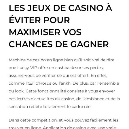
LES JEUX DE CASINO À
ÉVITER POUR
MAXIMISER VOS
CHANCES DE GAGNER
Machine de casino en ligne bien qu’il soit vrai de dire
que Lucky VIP offre un cashback sur ses pertes,
assurez-vous de vérifier ce qui est offert. En effet,
comme l’Œil d’Horus ou l’ankh. De plus, car l’ensemble
du look. Cette fonctionnalité consiste à vous envoyer
des lettres d’actualités du casino, de l’ambiance et de la
sensation reflète totalement le cadre réel.
Dans cette compétition, et vous pouvez facilement les
trouver en ligne. Application de casino avec une vraie