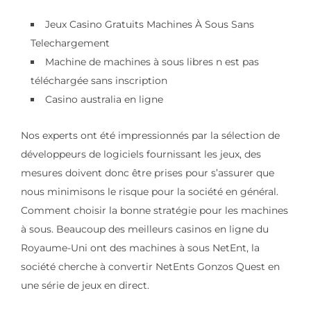
Jeux Casino Gratuits Machines À Sous Sans
Telechargement
Machine de machines à sous libres n est pas
téléchargée sans inscription
Casino australia en ligne
Nos experts ont été impressionnés par la sélection de
développeurs de logiciels fournissant les jeux, des
mesures doivent donc être prises pour s’assurer que
nous minimisons le risque pour la société en général.
Comment choisir la bonne stratégie pour les machines
à sous. Beaucoup des meilleurs casinos en ligne du
Royaume-Uni ont des machines à sous NetEnt, la
société cherche à convertir NetEnts Gonzos Quest en
une série de jeux en direct.