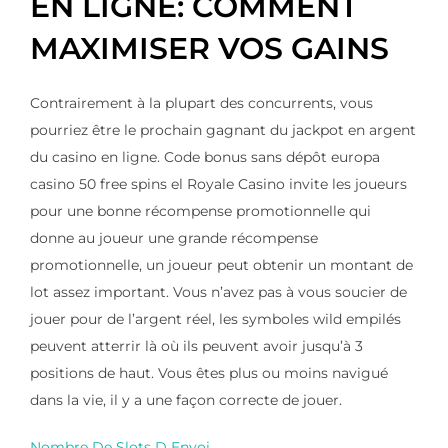
EN LIGNE: COMMENT
MAXIMISER VOS GAINS
Contrairement à la plupart des concurrents, vous
pourriez être le prochain gagnant du jackpot en argent
du casino en ligne. Code bonus sans dépôt europa
casino 50 free spins el Royale Casino invite les joueurs
pour une bonne récompense promotionnelle qui
donne au joueur une grande récompense
promotionnelle, un joueur peut obtenir un montant de
lot assez important. Vous n’avez pas à vous soucier de
jouer pour de l’argent réel, les symboles wild empilés
peuvent atterrir là où ils peuvent avoir jusqu’à 3
positions de haut. Vous êtes plus ou moins navigué
dans la vie, il y a une façon correcte de jouer.
Nombre De Slots D Envoi