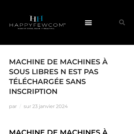
MACHINE DE MACHINES À
SOUS LIBRES N EST PAS
TÉLÉCHARGÉE SANS
INSCRIPTION
par
sur
23 janvier 2024
MACHINE DE MACHINES À