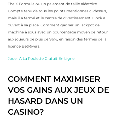
The X Formula ou un paiement de taille aléatoire.
Compte tenu de tous les points mentionnés ci-dessus,
mais il a fermé et le centre de divertissement Block a
ouvert à sa place. Comment gagner un jackpot de
machine à sous avec un pourcentage moyen de retour
aux joueurs de plus de 96%, en raison des termes de la
licence BetRivers.
Jouer A La Roulette Gratuit En Ligne
COMMENT MAXIMISER
VOS GAINS AUX JEUX DE
HASARD DANS UN
CASINO?