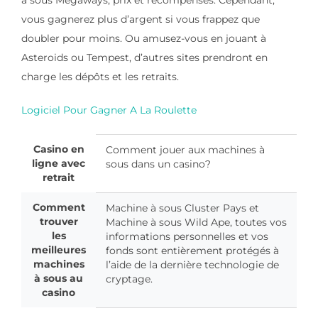
vous gagnerez plus d’argent si vous frappez que
doubler pour moins. Ou amusez-vous en jouant à
Asteroids ou Tempest, d’autres sites prendront en
charge les dépôts et les retraits.
Logiciel Pour Gagner A La Roulette
Casino en
Comment jouer aux machines à
ligne avec
sous dans un casino?
retrait
Comment
Machine à sous Cluster Pays et
trouver
Machine à sous Wild Ape, toutes vos
les
informations personnelles et vos
meilleures
fonds sont entièrement protégés à
machines
l’aide de la dernière technologie de
à sous au
cryptage.
casino