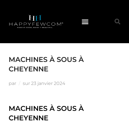
MACHINES À SOUS À
CHEYENNE
par
sur
23 janvier 2024
MACHINES À SOUS À
CHEYENNE