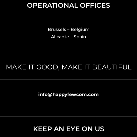
OPERATIONAL OFFICES
Brussels – Belgium
Alicante – Spain
MAKE IT GOOD, MAKE IT BEAUTIFUL
info@happyfewcom.com
KEEP AN EYE ON US