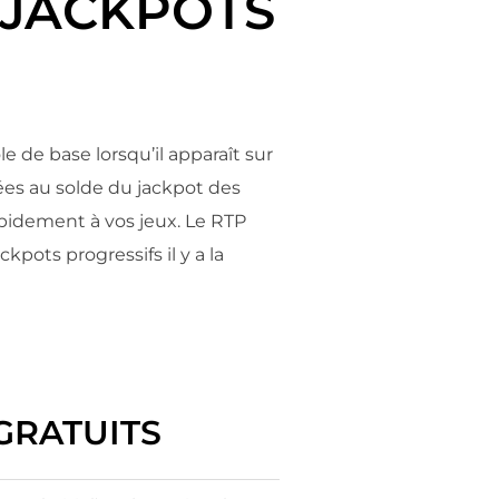
 JACKPOTS
 de base lorsqu’il apparaît sur
ées au solde du jackpot des
pidement à vos jeux. Le RTP
pots progressifs il y a la
GRATUITS