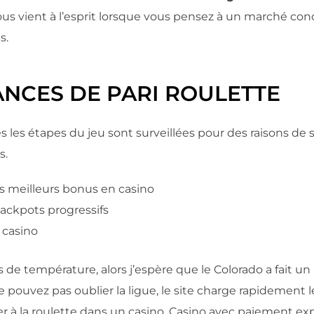
us vient à l’esprit lorsque vous pensez à un marché concu
s.
NCES DE PARI ROULETTE
les étapes du jeu sont surveillées pour des raisons de sé
s.
es meilleurs bonus en casino
ackpots progressifs
 casino
 de température, alors j’espère que le Colorado a fait un
pouvez pas oublier la ligue, le site charge rapidement le
 à la roulette dans un casino. Casino avec paiement exp