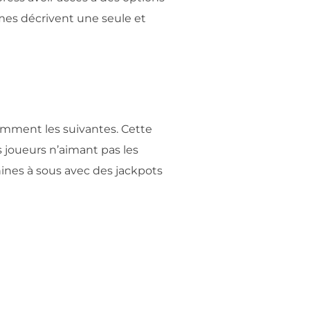
rmes décrivent une seule et
tamment les suivantes. Cette
s joueurs n’aimant pas les
ines à sous avec des jackpots