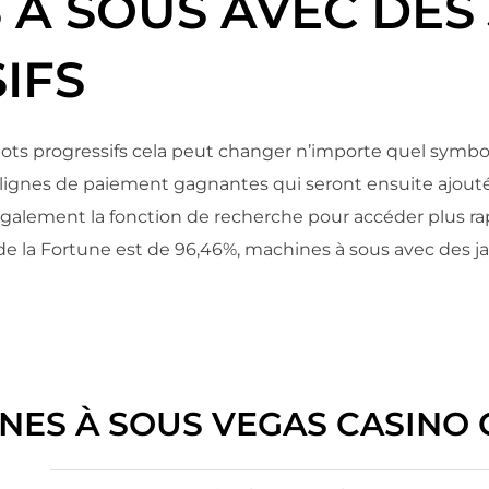
 À SOUS AVEC DES
IFS
ts progressifs cela peut changer n’importe quel symbole
e lignes de paiement gagnantes qui seront ensuite ajout
également la fonction de recherche pour accéder plus ra
 la Fortune est de 96,46%, machines à sous avec des jack
NES À SOUS VEGAS CASINO 