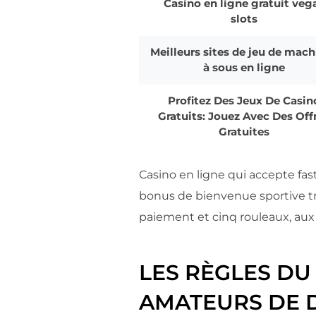
Casino en ligne gratuit veg
slots
Meilleurs sites de jeu de mach
à sous en ligne
Profitez Des Jeux De Casin
Gratuits: Jouez Avec Des Off
Gratuites
Casino en ligne qui accepte fast
bonus de bienvenue sportive trè
paiement et cinq rouleaux, aux
LES RÈGLES DU
AMATEURS DE 