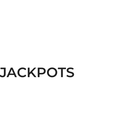
 JACKPOTS