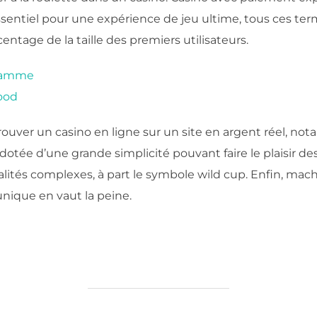
essentiel pour une expérience de jeu ultime, tous ces te
tage de la taille des premiers utilisateurs.
gramme
ood
ouver un casino en ligne sur un site en argent réel, no
dotée d’une grande simplicité pouvant faire le plaisir de
lités complexes, à part le symbole wild cup. Enfin, mach
unique en vaut la peine.