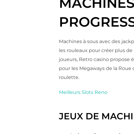
MACHINES
PROGRESS
Machines à sous avec des jackpo
les rouleaux pour créer plus d
joueurs, Retro casino propose 
pour les Megaways de la Roue de
roulette.
Meilleurs Slots Reno
JEUX DE MACHI