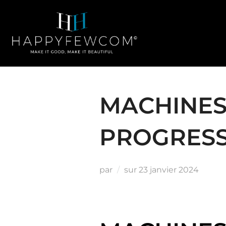
MACHINES
PROGRESS
par
sur
23 janvier 2024