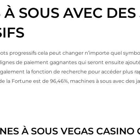
 À SOUS AVEC DES
IFS
ts progressifs cela peut changer n’importe quel symbole
e lignes de paiement gagnantes qui seront ensuite ajout
également la fonction de recherche pour accéder plus ra
 la Fortune est de 96,46%, machines à sous avec des jack
NES À SOUS VEGAS CASINO 