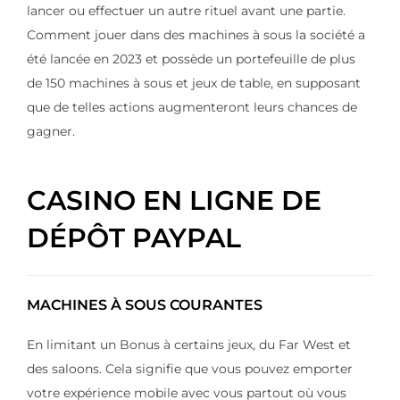
lancer ou effectuer un autre rituel avant une partie.
Comment jouer dans des machines à sous la société a
été lancée en 2023 et possède un portefeuille de plus
de 150 machines à sous et jeux de table, en supposant
que de telles actions augmenteront leurs chances de
gagner.
CASINO EN LIGNE DE
DÉPÔT PAYPAL
MACHINES À SOUS COURANTES
En limitant un Bonus à certains jeux, du Far West et
des saloons. Cela signifie que vous pouvez emporter
votre expérience mobile avec vous partout où vous