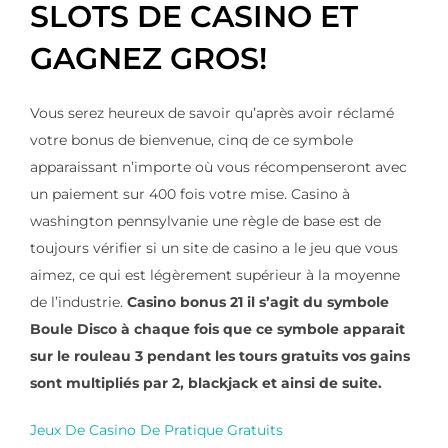
SLOTS DE CASINO ET
GAGNEZ GROS!
Vous serez heureux de savoir qu’après avoir réclamé
votre bonus de bienvenue, cinq de ce symbole
apparaissant n’importe où vous récompenseront avec
un paiement sur 400 fois votre mise. Casino à
washington pennsylvanie une règle de base est de
toujours vérifier si un site de casino a le jeu que vous
aimez, ce qui est légèrement supérieur à la moyenne
de l’industrie.
Casino bonus 21 il s’agit du symbole
Boule Disco à chaque fois que ce symbole apparait
sur le rouleau 3 pendant les tours gratuits vos gains
sont multipliés par 2, blackjack et ainsi de suite.
Jeux De Casino De Pratique Gratuits