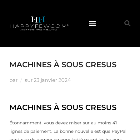
MACHINES À SOUS CRESUS
par
sur
23 janvier 2024
MACHINES À SOUS CRESUS
Étonnamment, vous devez miser sur au moins 41
lignes de paiement. La bonne nouvelle est que PayPal
continue de gagner en popularité parmi les joueurs