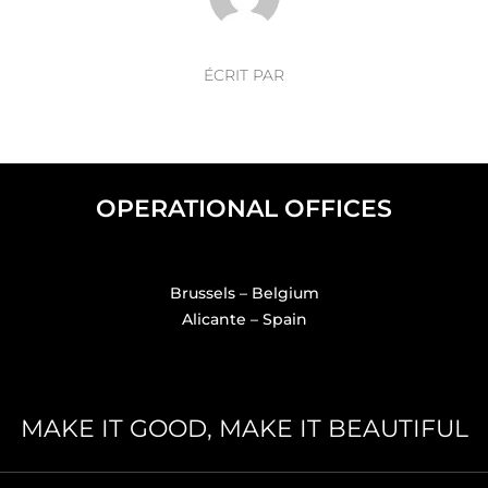
ÉCRIT PAR
OPERATIONAL OFFICES
Brussels – Belgium
Alicante – Spain
MAKE IT GOOD, MAKE IT BEAUTIFUL