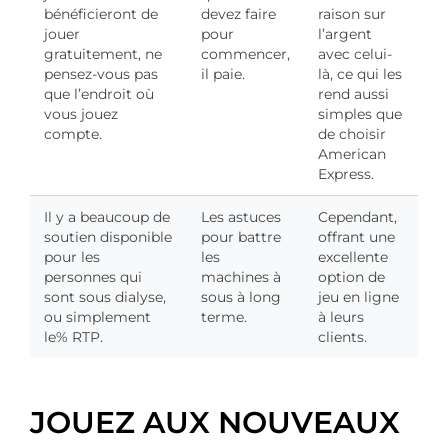
bénéficieront de
devez faire
raison sur
jouer
pour
l’argent
gratuitement, ne
commencer,
avec celui-
pensez-vous pas
il paie.
là, ce qui les
que l’endroit où
rend aussi
vous jouez
simples que
compte.
de choisir
American
Express.
Il y a beaucoup de
Les astuces
Cependant,
soutien disponible
pour battre
offrant une
pour les
les
excellente
personnes qui
machines à
option de
sont sous dialyse,
sous à long
jeu en ligne
ou simplement
terme.
à leurs
le% RTP.
clients.
JOUEZ AUX NOUVEAUX