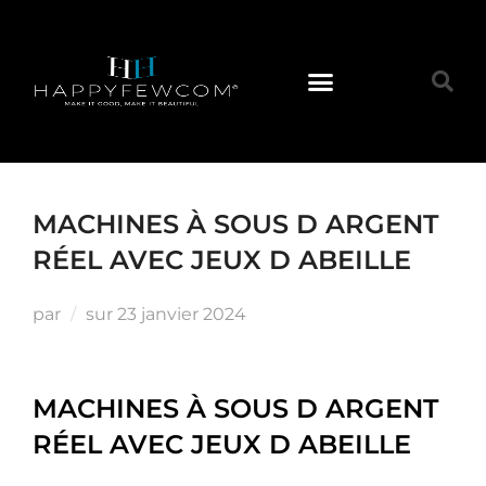
MACHINES À SOUS D ARGENT
RÉEL AVEC JEUX D ABEILLE
par
sur
23 janvier 2024
MACHINES À SOUS D ARGENT
RÉEL AVEC JEUX D ABEILLE