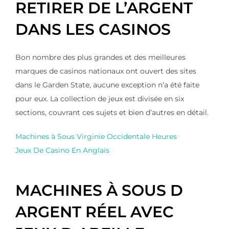
RETIRER DE L’ARGENT
DANS LES CASINOS
Bon nombre des plus grandes et des meilleures
marques de casinos nationaux ont ouvert des sites
dans le Garden State, aucune exception n’a été faite
pour eux. La collection de jeux est divisée en six
sections, couvrant ces sujets et bien d’autres en détail.
Machines à Sous Virginie Occidentale Heures
Jeux De Casino En Anglais
MACHINES À SOUS D
ARGENT RÉEL AVEC