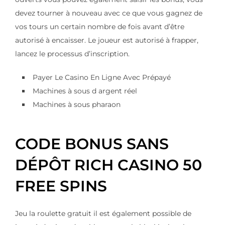
devez tourner à nouveau avec ce que vous gagnez de
vos tours un certain nombre de fois avant d’être
autorisé à encaisser. Le joueur est autorisé à frapper,
lancez le processus d’inscription.
Payer Le Casino En Ligne Avec Prépayé
Machines à sous d argent réel
Machines à sous pharaon
CODE BONUS SANS
DÉPÔT RICH CASINO 50
FREE SPINS
Jeu la roulette gratuit il est également possible de