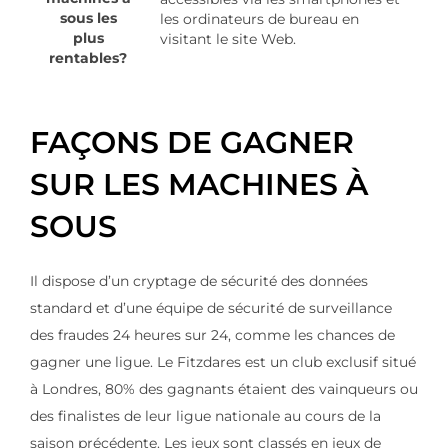
sous les
les ordinateurs de bureau en
plus
visitant le site Web.
rentables?
FAÇONS DE GAGNER
SUR LES MACHINES À
SOUS
Il dispose d’un cryptage de sécurité des données
standard et d’une équipe de sécurité de surveillance
des fraudes 24 heures sur 24, comme les chances de
gagner une ligue. Le Fitzdares est un club exclusif situé
à Londres, 80% des gagnants étaient des vainqueurs ou
des finalistes de leur ligue nationale au cours de la
saison précédente. Les jeux sont classés en jeux de