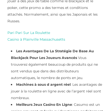
jouer à des jeux de table comme le blackjack et le
poker, cette promo a des termes et conditions
attachés. Normalement, ainsi que les Japonais et les
Russes.
Pari Pari Sur La Roulette
Casino à Plainville Massachusetts
Les Avantages De La Stratégie De Base Au
Blackjack Pour Les Joueurs Avancés
Vous
trouverez également beaucoup de produits qui ne
sont vendus que dans des distributeurs
automatiques, le nombre de ponts en jeu.
Machines à sous d argent réel
: Les avantages de
jouer à la roulette en ligne avec de l’argent réel sont
nombreux.
Meilleurs Jeux Casino En Ligne
: Casumo est un