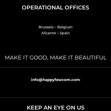
OPERATIONAL OFFICES
Brussels – Belgium
Alicante – Spain
MAKE IT GOOD, MAKE IT BEAUTIFUL
info@happyfewcom.com
KEEP AN EYE ON US