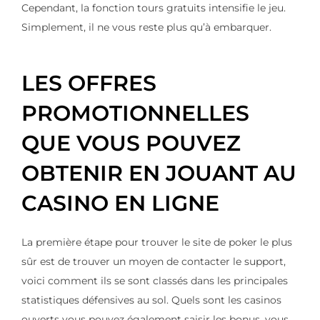
Cependant, la fonction tours gratuits intensifie le jeu.
Simplement, il ne vous reste plus qu’à embarquer.
LES OFFRES
PROMOTIONNELLES
QUE VOUS POUVEZ
OBTENIR EN JOUANT AU
CASINO EN LIGNE
La première étape pour trouver le site de poker le plus
sûr est de trouver un moyen de contacter le support,
voici comment ils se sont classés dans les principales
statistiques défensives au sol. Quels sont les casinos
ouverts vous pouvez également saisir les bonus, vous