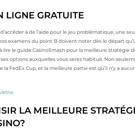
N LIGNE GRATUITE
d’accéder à de l’aide pour le jeu problématique, une seu
nos examens du point B doivent noter dès le départ qu’
à lire le guide CasinoSmash pour la meilleure stratégie d
es options auxquelles vous serez habitué. Non seulemen
 la FedEx Cup, et la meilleure partie est qu’il n’y a aucu
ulette
IR LA MEILLEURE STRATÉG
SINO?