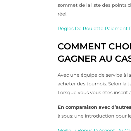
sommet de la liste des points de
réel.
Règles De Roulette Paiement 
COMMENT CHOIS
GAGNER AU CA
Avec une équipe de service à l
acheter des tournois. Selon la 
Lorsque vous vous êtes inscrit au
En comparaison avec d’autres 
à sous: une introduction pour l
Meilleur Bonus D Argent Du Ca