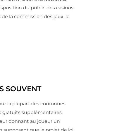
isposition du public des casinos
de la commission des jeux, le
US SOUVENT
our la plupart des couronnes
rs gratuits supplémentaires.
heur donnant au joueur un
n supposant que le projet de loi