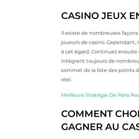
CASINO JEUX E
Il existe de nombreuses façons 
joueurs de casino. Cependant, 
à cet égard. Continuez ensuite 
intègrent toujours de nombreus
sommet de la liste des points de
réel.
Meilleure Stratégie De Paris Ro
COMMENT CHOIS
GAGNER AU CA