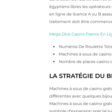
égyptiens libres les opérateurs
en ligne de licence A ou B ass
traitement doit être commencé 
Mega Dice Casino France En Li
Numéros De Roulette Tota
Machines à sous de casino 
Nombre de places casino d
LA STRATÉGIE DU 
Machines à sous de casino gratu
différentes avec quelques bijoux
Machines à sous de casino grat
symbole d’expansion spécial sup