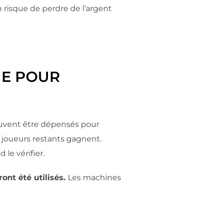
n risque de perdre de l’argent
IE POUR
peuvent être dépensés pour
s joueurs restants gagnent.
 le vérifier.
ont été utilisés.
Les machines