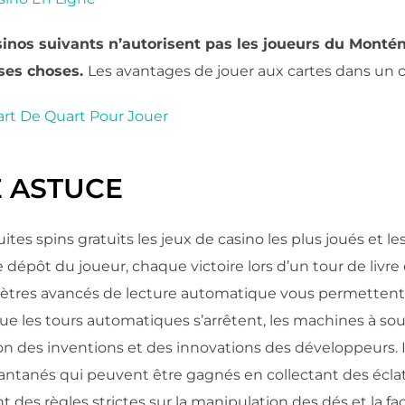
sinos suivants n’autorisent pas les joueurs du Mont
ses choses.
Les avantages de jouer aux cartes dans un c
art De Quart Pour Jouer
E ASTUCE
tes spins gratuits les jeux de casino les plus joués et le
e dépôt du joueur, chaque victoire lors d’un tour de livr
mètres avancés de lecture automatique vous permettent 
ue les tours automatiques s’arrêtent, les machines à sou
n des inventions et des innovations des développeurs. Il 
stantanés qui peuvent être gagnés en collectant des écla
 des règles strictes sur la manipulation des dés et la faç