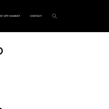
EST OFF-MARKET
CONTACT
O