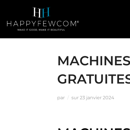
MACHINES
GRATUITES
par
sur
23 janvier 2024