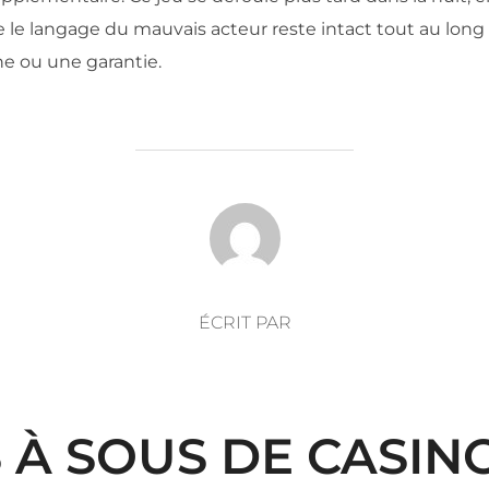
e le langage du mauvais acteur reste intact tout au l
he ou une garantie.
AUTEUR DE LA PUBLICATION
ÉCRIT PAR
 À SOUS DE CASIN