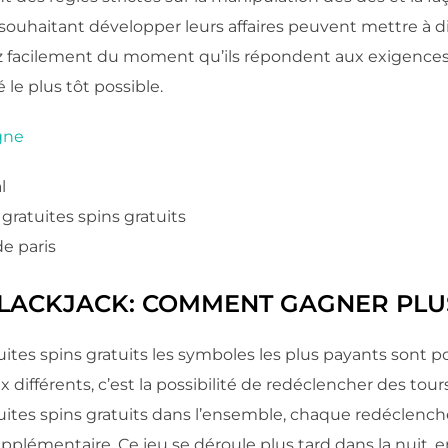
 souhaitant développer leurs affaires peuvent mettre à d
ez facilement du moment qu’ils répondent aux exigences 
le plus tôt possible.
gne
l
gratuites spins gratuits
e paris
BLACKJACK: COMMENT GAGNER PL
ites spins gratuits les symboles les plus payants sont p
 différents, c’est la possibilité de redéclencher des tou
uites spins gratuits dans l’ensemble, chaque redéclenc
plémentaire. Ce jeu se déroule plus tard dans la nuit, e