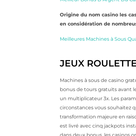
Origine du nom casino les ca
en considération de nombreu
Meilleures Machines à Sous Qu
JEUX ROULETT
Machines à sous de casino gratui
bonus de tours gratuits avant l
un multiplicateur 3x. Les para
circonstances vous souhaitez q
transformation majeure en raiso
est livré avec cinq jackpots in
dans deux bonus, les casinos ont