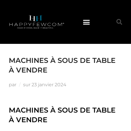
MACHINES À SOUS DE TABLE
À VENDRE
par
sur
23 janvier 2024
MACHINES À SOUS DE TABLE
À VENDRE