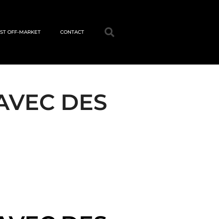
EST OFF-MARKET
CONTACT
AVEC DES