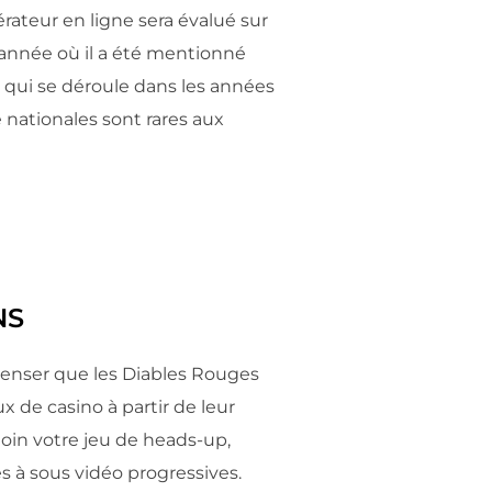
rateur en ligne sera évalué sur
l’année où il a été mentionné
e qui se déroule dans les années
 nationales sont rares aux
NS
 penser que les Diables Rouges
x de casino à partir de leur
 loin votre jeu de heads-up,
s à sous vidéo progressives.