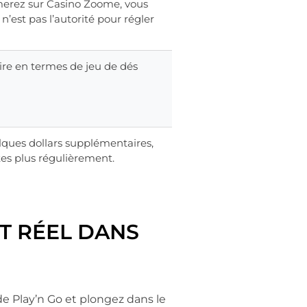
imerez sur Casino Zoome, vous
est pas l’autorité pour régler
faire en termes de jeu de dés
lques dollars supplémentaires,
tes plus régulièrement.
NT RÉEL DANS
 de Play’n Go et plongez dans le