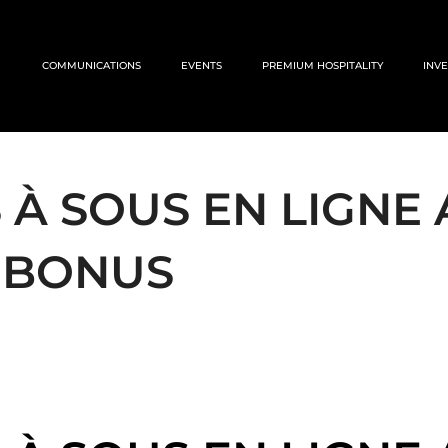
COMMUNICATIONS
EVENTS
PREMIUM HOSPITALITY
INV
À SOUS EN LIGNE 
 BONUS