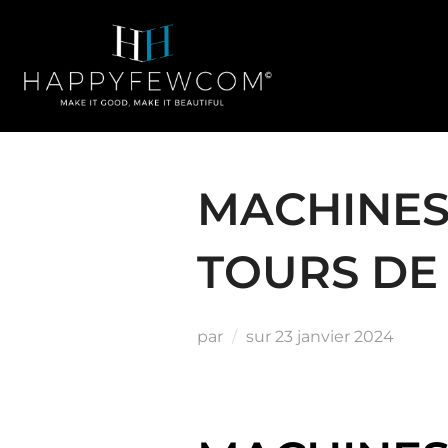
MACHINES 
TOURS DE
par
sur
23 janvier 2024