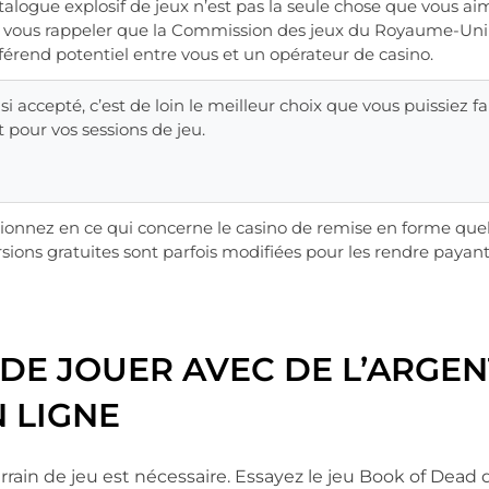
talogue explosif de jeux n’est pas la seule chose que vous a
 vous rappeler que la Commission des jeux du Royaume-Uni n’
férend potentiel entre vous et un opérateur de casino.
si accepté, c’est de loin le meilleur choix que vous puissiez 
t pour vos sessions de jeu.
tionnez en ce qui concerne le casino de remise en forme que
rsions gratuites sont parfois modifiées pour les rendre payan
 DE JOUER AVEC DE L’ARGE
N LIGNE
terrain de jeu est nécessaire. Essayez le jeu Book of Dead