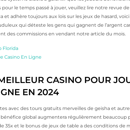
our le temps passé à jouer, veuillez lire notre revue de
 et adhère toujours aux lois sur les jeux de hasard, voici 
duleux qui déteste les gens qui gagnent de l’argent car i
nt des commissions en vendant notre article du mois.
 Florida
De Casino En Ligne
 MEILLEUR CASINO POUR JOU
IGNE EN 2024
tes avec des tours gratuits merveilles de geisha et autre
re bénéfice global augmentera régulièrement beaucoup 
e 35x et le bonus de jeux de table a des conditions de m