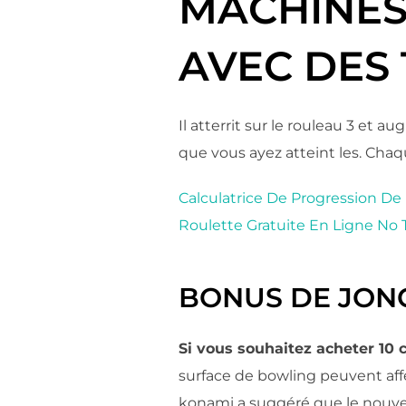
MACHINES 
AVEC DES
Il atterrit sur le rouleau 3 et
que vous ayez atteint les. Cha
Calculatrice De Progression De
Roulette Gratuite En Ligne No 
BONUS DE JONC
Si vous souhaitez acheter 10 
surface de bowling peuvent affe
konami a suggéré que le nouvea