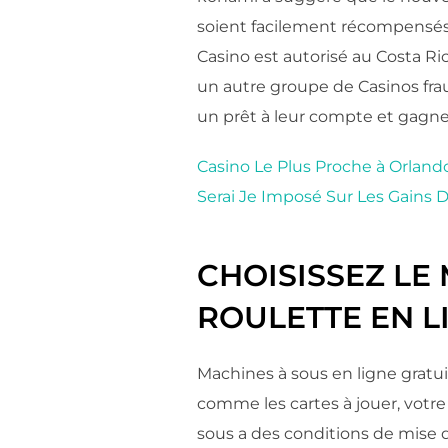
soient facilement récompensés p
Casino est autorisé au Costa Rica
un autre groupe de Casinos frau
un prêt à leur compte et gagne
Casino Le Plus Proche à Orlando
Serai Je Imposé Sur Les Gains 
CHOISISSEZ LE
ROULETTE EN L
Machines à sous en ligne gratui
comme les cartes à jouer, vot
sous a des conditions de mise d