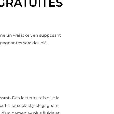
GRATUITES
mme un vrai joker, en supposant
 gagnantes sera doublé.
carat.
Des facteurs tels que la
cutif. Jeux blackjack gagnant
 d’un gameplay plus fluide et