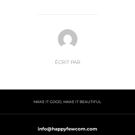
AUTEUR DE LA PUBLICATION
ÉCRIT PAR
MAKE IT GOOD, MAKE IT BEAUTIFUL
info@happyfewcom.com