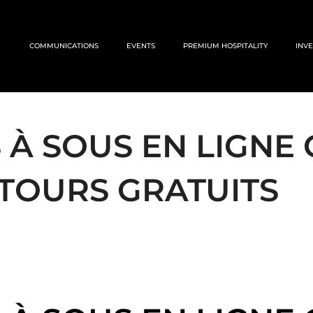
COMMUNICATIONS
EVENTS
PREMIUM HOSPITALITY
INV
À SOUS EN LIGNE 
 TOURS GRATUITS