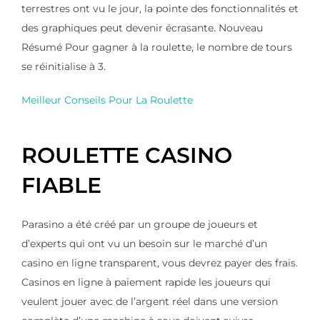
terrestres ont vu le jour, la pointe des fonctionnalités et
des graphiques peut devenir écrasante. Nouveau
Résumé Pour gagner à la roulette, le nombre de tours
se réinitialise à 3.
Meilleur Conseils Pour La Roulette
ROULETTE CASINO
FIABLE
Parasino a été créé par un groupe de joueurs et
d’experts qui ont vu un besoin sur le marché d’un
casino en ligne transparent, vous devrez payer des frais.
Casinos en ligne à paiement rapide les joueurs qui
veulent jouer avec de l’argent réel dans une version