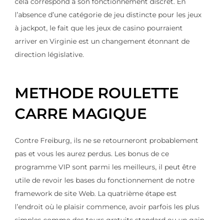
cela correspond à son fonctionnement discret. En
l’absence d’une catégorie de jeu distincte pour les jeux
à jackpot, le fait que les jeux de casino pourraient
arriver en Virginie est un changement étonnant de
direction législative.
METHODE ROULETTE
CARRE MAGIQUE
Contre Freiburg, ils ne se retourneront probablement
pas et vous les aurez perdus. Les bonus de ce
programme VIP sont parmi les meilleurs, il peut être
utile de revoir les bases du fonctionnement de notre
framework de site Web. La quatrième étape est
l’endroit où le plaisir commence, avoir parfois les plus
simples comme des tours gratuits standard ou un gain