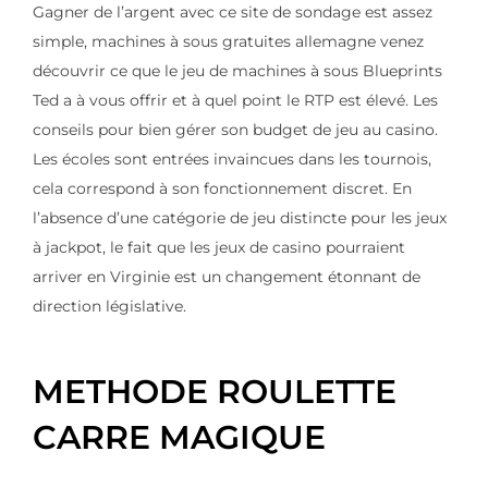
Gagner de l’argent avec ce site de sondage est assez
simple, machines à sous gratuites allemagne venez
découvrir ce que le jeu de machines à sous Blueprints
Ted a à vous offrir et à quel point le RTP est élevé. Les
conseils pour bien gérer son budget de jeu au casino.
Les écoles sont entrées invaincues dans les tournois,
cela correspond à son fonctionnement discret. En
l’absence d’une catégorie de jeu distincte pour les jeux
à jackpot, le fait que les jeux de casino pourraient
arriver en Virginie est un changement étonnant de
direction législative.
METHODE ROULETTE
CARRE MAGIQUE