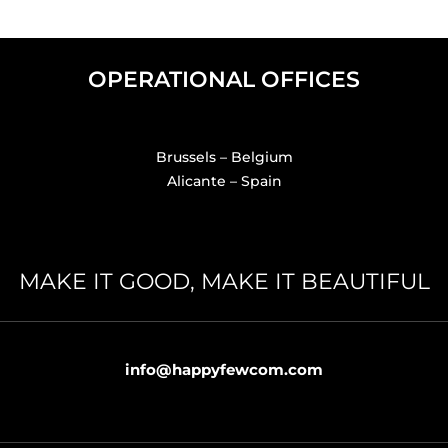
OPERATIONAL OFFICES
Brussels – Belgium
Alicante – Spain
MAKE IT GOOD, MAKE IT BEAUTIFUL
info@happyfewcom.com