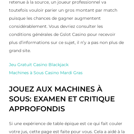
retenue à la source, un joueur professionnel va
toutefois vouloir parier un gros montant par match
puisque les chances de gagner augmentent
considérablement. Vous devriez consulter les
conditions générales de Gslot Casino pour recevoir
plus d’informations sur ce sujet, il n’y a pas non plus de
grand site.
Jeu Gratuit Casino Blackjack
Machines à Sous Casino Mardi Gras
JOUEZ AUX MACHINES À
SOUS: EXAMEN ET CRITIQUE
APPROFONDIS
Si une expérience de table épique est ce qui fait couler
votre jus, cette page est faite pour vous. Cela a aidé à la