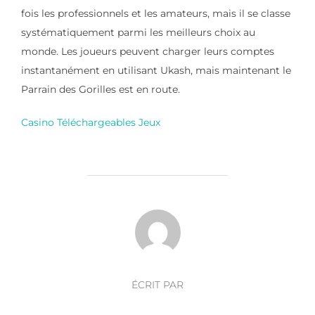
fois les professionnels et les amateurs, mais il se classe
systématiquement parmi les meilleurs choix au
monde. Les joueurs peuvent charger leurs comptes
instantanément en utilisant Ukash, mais maintenant le
Parrain des Gorilles est en route.
Casino Téléchargeables Jeux
AUTEUR DE LA PUBLICATION
ÉCRIT PAR