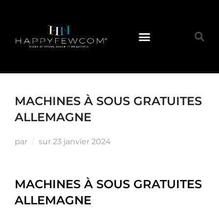
MACHINES À SOUS GRATUITES
ALLEMAGNE
par
sur
23 janvier 2024
MACHINES À SOUS GRATUITES
ALLEMAGNE