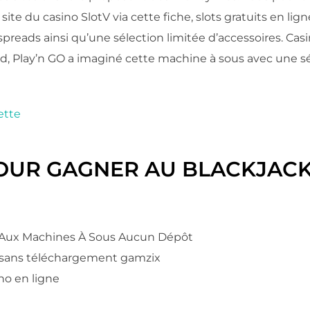
site du casino SlotV via cette fiche, slots gratuits en l
 spreads ainsi qu’une sélection limitée d’accessoires. Ca
d, Play’n GO a imaginé cette machine à sous avec une s
ette
OUR GAGNER AU BLACKJACK
r Aux Machines À Sous Aucun Dépôt
s sans téléchargement gamzix
no en ligne