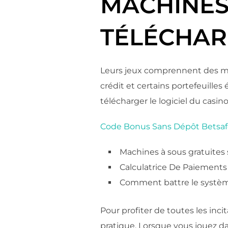
MACHINES
TÉLÉCHAR
Leurs jeux comprennent des mac
crédit et certains portefeuille
télécharger le logiciel du casino
Code Bonus Sans Dépôt Betsafe
Machines à sous gratuite
Calculatrice De Paiements
Comment battre le systèm
Pour profiter de toutes les inc
pratique. Lorsque vous jouez da