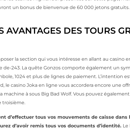
ecevront un bonus de bienvenue de 60 000 jetons gratuits.
S AVANTAGES DES TOURS GR
er la section qui vous intéresse en allant au casino en
 de-243. La quête Gonzos comporte également un symbo
bole, 1024 et plus de lignes de paiement. L’intention est
d, le casino Joka en ligne vous accordera encore une offre
 la machine à sous Big Bad Wolf. Vous pouvez également 
e troisième.
ent d’effectuer tous vos mouvements de caisse dans
surez d’avoir remis tous vos documents d’identité.
Le 