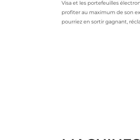
Visa et les portefeuilles élec
profiter au maximum de son exp
pourriez en sortir gagnant, ré