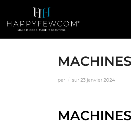
MACHINES
par
sur
23 janvier 2024
MACHINES