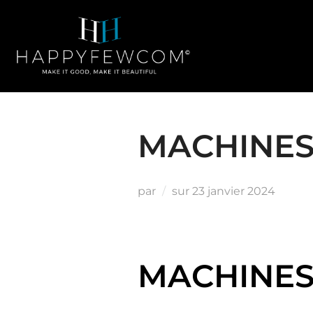
MACHINES
par
sur
23 janvier 2024
MACHINES