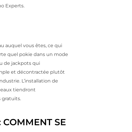
no Experts.
u auquel vous êtes, ce qui
orte quel pokie dans un mode
ou de jackpots qui
mple et décontractée plutôt
dustrie. L’installation de
uleaux tiendront
 gratuits.
: COMMENT SE