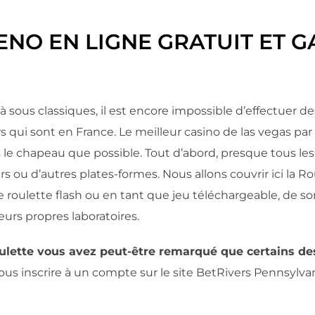
ENO EN LIGNE GRATUIT ET 
 sous classiques, il est encore impossible d’effectuer de
rs qui sont en France. Le meilleur casino de las vegas pa
le chapeau que possible. Tout d’abord, presque tous les
rs ou d’autres plates-formes. Nous allons couvrir ici la Ro
 roulette flash ou en tant que jeu téléchargeable, de s
eurs propres laboratoires.
oulette vous avez peut-être remarqué que certains d
ous inscrire à un compte sur le site BetRivers Pennsylvan