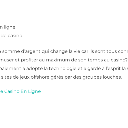
n ligne
 de casino
 somme d’argent qui change la vie car ils sont tous con
amuser et profiter au maximum de son temps au casino
ement a adopté la technologie et a gardé à l’esprit la s
sites de jeux offshore gérés par des groupes louches.
De Casino En Ligne