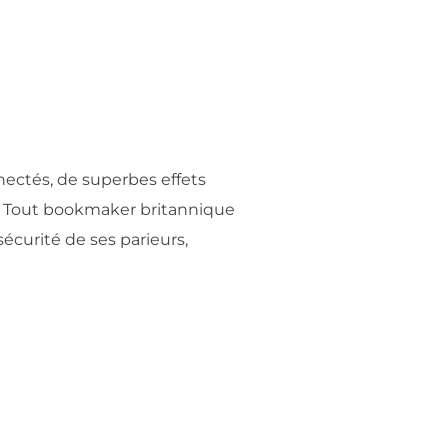
nectés, de superbes effets
? Tout bookmaker britannique
écurité de ses parieurs,