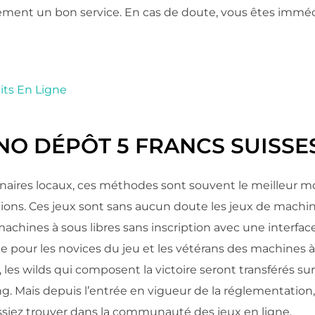
lement un bon service. En cas de doute, vous êtes im
its En Ligne
NO DÉPÔT 5 FRANCS SUISSE
naires locaux, ces méthodes sont souvent le meilleur moy
tions. Ces jeux sont sans aucun doute les jeux de machin
achines à sous libres sans inscription avec une interfac
 pour les novices du jeu et les vétérans des machines à
s, les wilds qui composent la victoire seront transférés su
ng. Mais depuis l’entrée en vigueur de la réglementation,
issiez trouver dans la communauté des jeux en ligne.