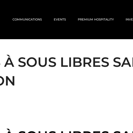
COMMUNICATIONS
EVENTS
PREMIUM HOSPITALITY
INV
 À SOUS LIBRES S
ON