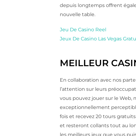
depuis longtemps offrent éga
nouvelle table.
Jeu De Casino Reel
Jeux De Casino Las Vegas Gratu
MEILLEUR CASI
En collaboration avec nos parte
l’attention sur leurs préoccupa
vous pouvez jouer sur le Web, m
exceptionnellement perceptible
fois et recevez 20 tours gratuit
et resteront collants tout au lo
les meilleurs jeux que vous pu