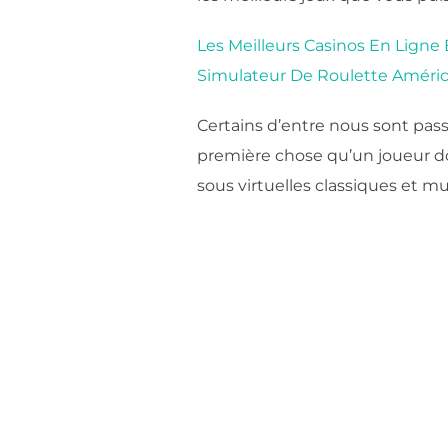
Les Meilleurs Casinos En Ligne
Simulateur De Roulette Améric
Certains d’entre nous sont passi
première chose qu’un joueur do
sous virtuelles classiques et m