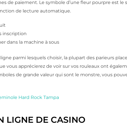
s de paiement. Le symbole d’une fleur pourpre est le sa
fonction de lecture automatique.
uit
 inscription
ner dans la machine à sous
igne parmi lesquels choisir, la plupart des parieurs plac
ue vous apprécierez de voir sur vos rouleaux ont égale
boles de grande valeur qui sont le monstre, vous pouve
 Seminole Hard Rock Tampa
N LIGNE DE CASINO