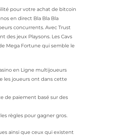
ité pour votre achat de bitcoin
nos en direct Bla Bla Bla
eurs concurrents. Avec Trust
nt des jeux Playsons. Les Cavs
r de Mega Fortune qui semble le
asino en Ligne multijoueurs
e les joueurs ont dans cette
ce de paiement basé sur des
 les règles pour gagner gros.
s ainsi que ceux qui existent