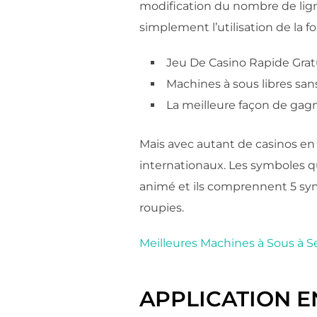
modification du nombre de ligne
simplement l’utilisation de la 
Jeu De Casino Rapide Grat
Machines à sous libres sans
La meilleure façon de gag
Mais avec autant de casinos en l
internationaux. Les symboles q
animé et ils comprennent 5 sym
roupies.
Meilleures Machines à Sous à
APPLICATION E