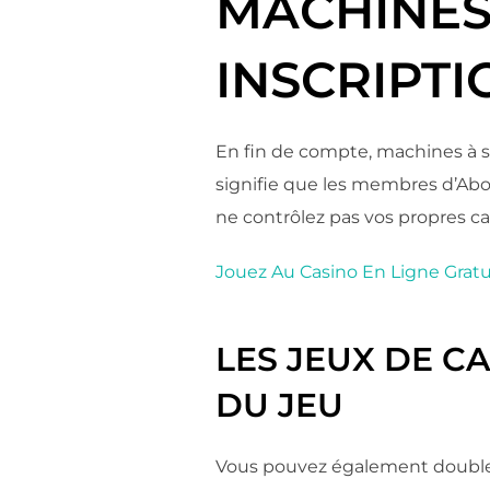
MACHINES
INSCRIPTI
En fin de compte, machines à so
signifie que les membres d’Abo
ne contrôlez pas vos propres ca
Jouez Au Casino En Ligne Grat
LES JEUX DE CA
DU JEU
Vous pouvez également doubler 