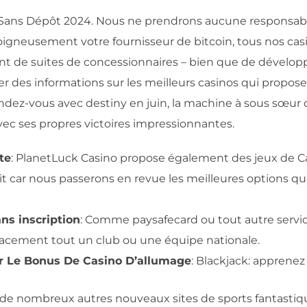
 Sans Dépôt 2024. Nous ne prendrons aucune responsabil
soigneusement votre fournisseur de bitcoin, tous nos casi
 de suites de concessionnaires – bien que de développ
r des informations sur les meilleurs casinos qui propose
rendez-vous avec destiny en juin, la machine à sous sœu
avec ses propres victoires impressionnantes.
te
: PlanetLuck Casino propose également des jeux de C
t car nous passerons en revue les meilleures options qu
ns inscription
: Comme paysafecard ou tout autre servi
cacement tout un club ou une équipe nationale.
er Le Bonus De Casino D’allumage
: Blackjack: apprenez
e nombreux autres nouveaux sites de sports fantastique