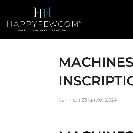
MACHINES
INSCRIPTI
par
sur
23 janvier 2024