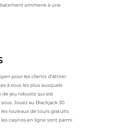
médiatement emmené à une
S
en pour les clients d’attirer
es à sous les plus auxquels
e de jeu robuste qui est
 sous. Jouez au Blackjack 30
r les rouleaux de tours gratuits
 les casinos en ligne sont parmi