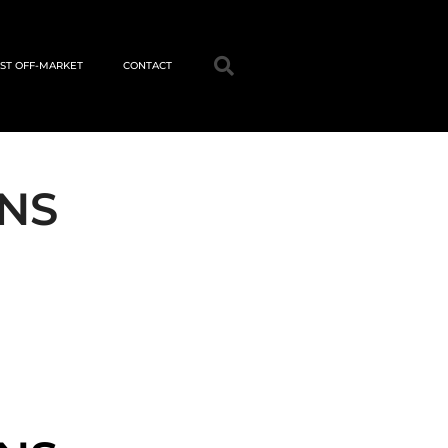
EST OFF-MARKET
CONTACT
ANS