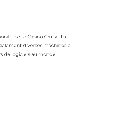
ponibles sur Casino Cruise. La
 également diverses machines à
rs de logiciels au monde.