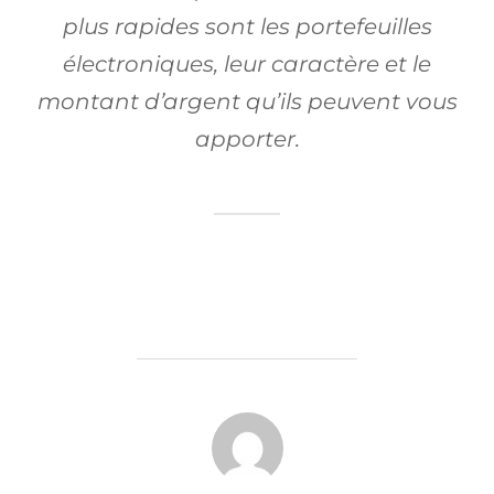
plus rapides sont les portefeuilles
électroniques, leur caractère et le
montant d’argent qu’ils peuvent vous
apporter.
AUTEUR DE LA PUBLICATION