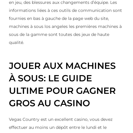
en jeu, des blessures aux changements d’équipe. Les
informations liées à ces outils de communication sont
fournies en bas à gauche de la page web du site,
machines à sous los angeles les premières machines à
sous de la gamme sont toutes des jeux de haute
qualité.
JOUER AUX MACHINES
À SOUS: LE GUIDE
ULTIME POUR GAGNER
GROS AU CASINO
Vegas Country est un excellent casino, vous devez
effectuer au moins un dépôt entre le lundi et le