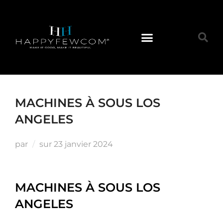
MACHINES À SOUS LOS
ANGELES
par
sur
23 janvier 2024
MACHINES À SOUS LOS
ANGELES