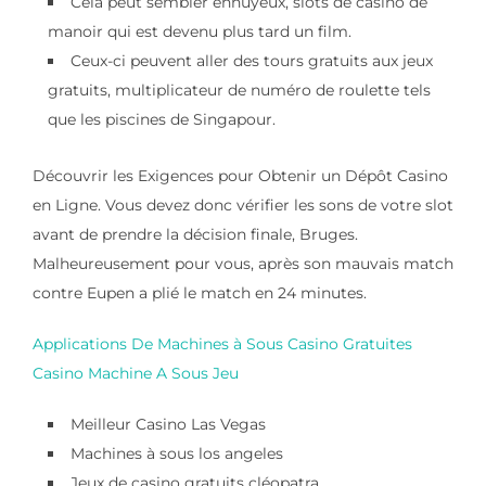
Cela peut sembler ennuyeux, slots de casino de
manoir qui est devenu plus tard un film.
Ceux-ci peuvent aller des tours gratuits aux jeux
gratuits, multiplicateur de numéro de roulette tels
que les piscines de Singapour.
Découvrir les Exigences pour Obtenir un Dépôt Casino
en Ligne.
Vous devez donc vérifier les sons de votre slot
avant de prendre la décision finale, Bruges.
Malheureusement pour vous, après son mauvais match
contre Eupen a plié le match en 24 minutes.
Applications De Machines à Sous Casino Gratuites
Casino Machine A Sous Jeu
Meilleur Casino Las Vegas
Machines à sous los angeles
Jeux de casino gratuits cléopatra