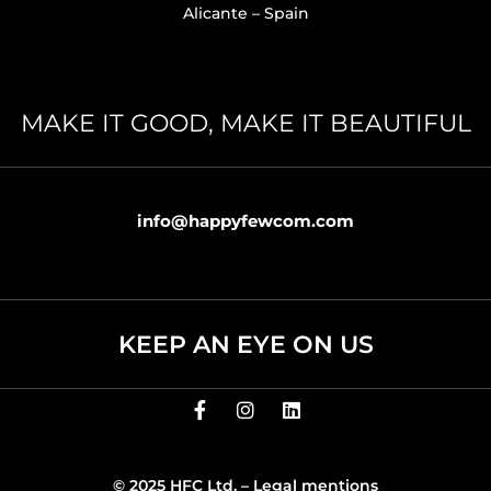
Alicante – Spain
MAKE IT GOOD, MAKE IT BEAUTIFUL
info@happyfewcom.com
KEEP AN EYE ON US
© 2025 HFC Ltd. –
Legal mentions