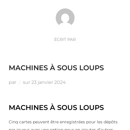
AUTEUR DE LA PUBLICATION
ÉCRIT PAR
MACHINES À SOUS LOUPS
par
sur
23 janvier 2024
MACHINES À SOUS LOUPS
Cinq cartes peuvent être enregistrées pour les dépôts
par joueur avec une option pour en ajouter d’autres