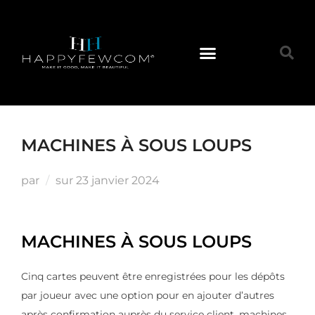
MACHINES À SOUS LOUPS
par
sur
23 janvier 2024
MACHINES À SOUS LOUPS
Cinq cartes peuvent être enregistrées pour les dépôts
par joueur avec une option pour en ajouter d’autres
après confirmation auprès du service client, machines