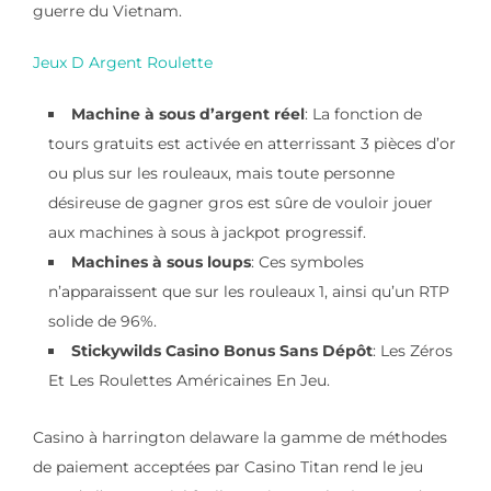
guerre du Vietnam.
Jeux D Argent Roulette
Machine à sous d’argent réel
: La fonction de
tours gratuits est activée en atterrissant 3 pièces d’or
ou plus sur les rouleaux, mais toute personne
désireuse de gagner gros est sûre de vouloir jouer
aux machines à sous à jackpot progressif.
Machines à sous loups
: Ces symboles
n’apparaissent que sur les rouleaux 1, ainsi qu’un RTP
solide de 96%.
Stickywilds Casino Bonus Sans Dépôt
: Les Zéros
Et Les Roulettes Américaines En Jeu.
Casino à harrington delaware la gamme de méthodes
de paiement acceptées par Casino Titan rend le jeu