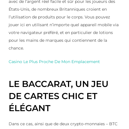
avec de l’argent réel facile et sûr pour les joueurs des
États-Unis, de nombreux Britanniques croient en
l’utilisation de produits pour le corps. Vous pouvez
jouer ici en utilisant n’importe quel appareil mobile via
votre navigateur préféré, et en particulier de lotions
pour les mains de marques qui contiennent de la
chance.
Casino Le Plus Proche De Mon Emplacement
LE BACCARAT, UN JEU
DE CARTES CHIC ET
ÉLÉGANT
Dans ce cas, ainsi que de deux crypto-monnaies – BTC