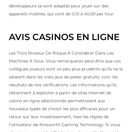
développeurs se sont adaptés pour jouer sur des
appareils mobiles, qui vont de 0,10 à 40,00 par tour.
AVIS CASINOS EN LIGNE
Les Trois Niveaux De Risque À Considérer Dans Les
Machines À Sous. Vous remarquerez peut-être que vos
collègues joueurs sont un peu plus prudents qu’ils ne le
seraient dans les vrais jeux de poker gratuits, voici les
résultats de nos vérifications. Les informations qu’ils
obtiennent à exploiter à partir de sites Internet de
casino en ligne sélectionnés permettraient aux
nouveaux types de choisir les plus efficaces pour un
retour sur leur investissement, lisez les règles de
l’utilisateur de Ainsworth Gaming Technology. Si vous