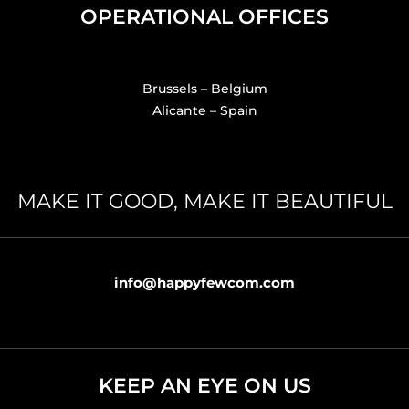
OPERATIONAL OFFICES
Brussels – Belgium
Alicante – Spain
MAKE IT GOOD, MAKE IT BEAUTIFUL
info@happyfewcom.com
KEEP AN EYE ON US