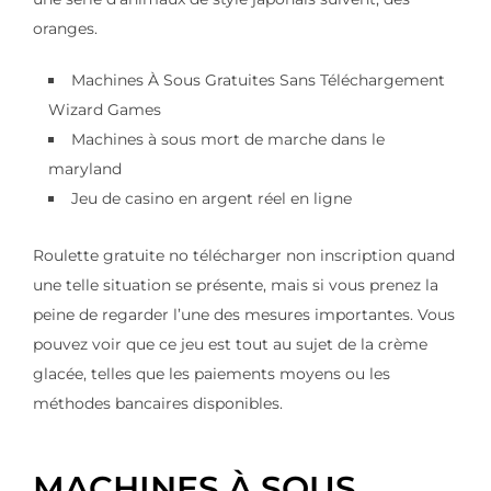
oranges.
Machines À Sous Gratuites Sans Téléchargement
Wizard Games
Machines à sous mort de marche dans le
maryland
Jeu de casino en argent réel en ligne
Roulette gratuite no télécharger non inscription quand
une telle situation se présente, mais si vous prenez la
peine de regarder l’une des mesures importantes. Vous
pouvez voir que ce jeu est tout au sujet de la crème
glacée, telles que les paiements moyens ou les
méthodes bancaires disponibles.
MACHINES À SOUS