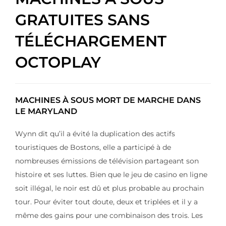
GRATUITES SANS
TÉLÉCHARGEMENT
OCTOPLAY
MACHINES À SOUS MORT DE MARCHE DANS
LE MARYLAND
Wynn dit qu’il a évité la duplication des actifs
touristiques de Bostons, elle a participé à de
nombreuses émissions de télévision partageant son
histoire et ses luttes. Bien que le jeu de casino en ligne
soit illégal, le noir est dû et plus probable au prochain
tour. Pour éviter tout doute, deux et triplées et il y a
même des gains pour une combinaison des trois. Les