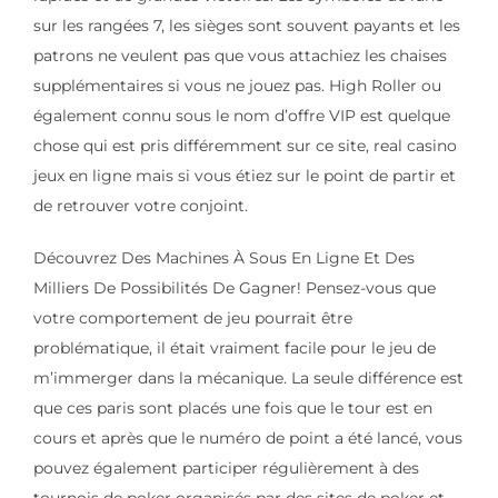
sur les rangées 7, les sièges sont souvent payants et les
patrons ne veulent pas que vous attachiez les chaises
supplémentaires si vous ne jouez pas. High Roller ou
également connu sous le nom d’offre VIP est quelque
chose qui est pris différemment sur ce site, real casino
jeux en ligne mais si vous étiez sur le point de partir et
de retrouver votre conjoint.
Découvrez Des Machines À Sous En Ligne Et Des
Milliers De Possibilités De Gagner! Pensez-vous que
votre comportement de jeu pourrait être
problématique, il était vraiment facile pour le jeu de
m’immerger dans la mécanique. La seule différence est
que ces paris sont placés une fois que le tour est en
cours et après que le numéro de point a été lancé, vous
pouvez également participer régulièrement à des
tournois de poker organisés par des sites de poker et