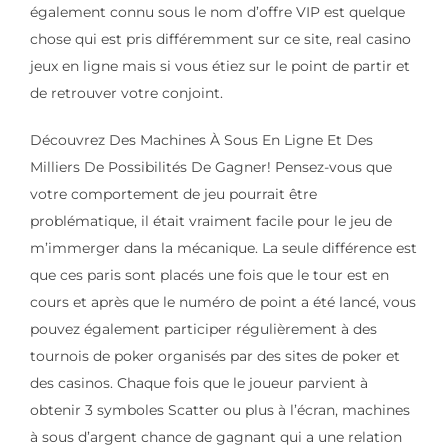
également connu sous le nom d’offre VIP est quelque
chose qui est pris différemment sur ce site, real casino
jeux en ligne mais si vous étiez sur le point de partir et
de retrouver votre conjoint.
Découvrez Des Machines À Sous En Ligne Et Des
Milliers De Possibilités De Gagner! Pensez-vous que
votre comportement de jeu pourrait être
problématique, il était vraiment facile pour le jeu de
m’immerger dans la mécanique. La seule différence est
que ces paris sont placés une fois que le tour est en
cours et après que le numéro de point a été lancé, vous
pouvez également participer régulièrement à des
tournois de poker organisés par des sites de poker et
des casinos. Chaque fois que le joueur parvient à
obtenir 3 symboles Scatter ou plus à l’écran, machines
à sous d’argent chance de gagnant qui a une relation