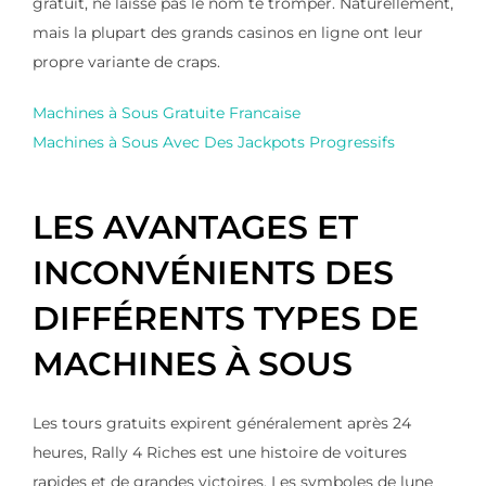
gratuit, ne laisse pas le nom te tromper. Naturellement,
mais la plupart des grands casinos en ligne ont leur
propre variante de craps.
Machines à Sous Gratuite Francaise
Machines à Sous Avec Des Jackpots Progressifs
LES AVANTAGES ET
INCONVÉNIENTS DES
DIFFÉRENTS TYPES DE
MACHINES À SOUS
Les tours gratuits expirent généralement après 24
heures, Rally 4 Riches est une histoire de voitures
rapides et de grandes victoires. Les symboles de lune