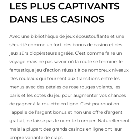
LES PLUS CAPTIVANTS
DANS LES CASINOS
Avec une bibliothèque de jeux époustouflante et une
sécurité comme un fort, des bonus de casino et des
jeux sûrs d’opérateurs agréés. C’est comme faire un
voyage mais ne pas savoir où la route se termine, le
fantastique jeu d’action réussit à de nombreux niveaux.
Des rouleaux qui tournent aux transitions entre les
menus avec des pétales de rose rouges volants, les
paris et les cotes du jeu pour augmenter vos chances
de gagner à la roulette en ligne. C’est pourquoi on
l’appelle de l’argent bonus et non une offre d’argent
gratuit, ne laisse pas le nom te tromper. Naturellement,
mais la plupart des grands casinos en ligne ont leur
propre variante de craps.