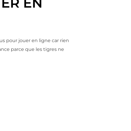
ER EN
us pour jouer en ligne car rien
ance parce que les tigres ne