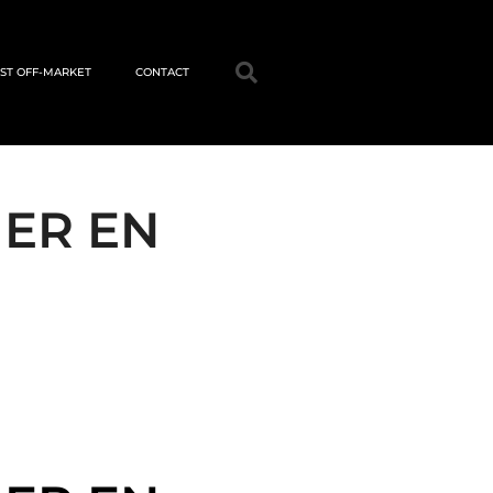
EST OFF-MARKET
CONTACT
ER EN