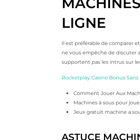
MACHINES
LIGNE
Il est préférable de comparer et
ne vous empêche de discuter ave
supportent pas les intrus sur leu
Rocketplay Casino Bonus Sans
Comment Jouer Aux Machi
Machines à sous pour joue
Jeux gratuit machine a so
ASTUCE MACHIN