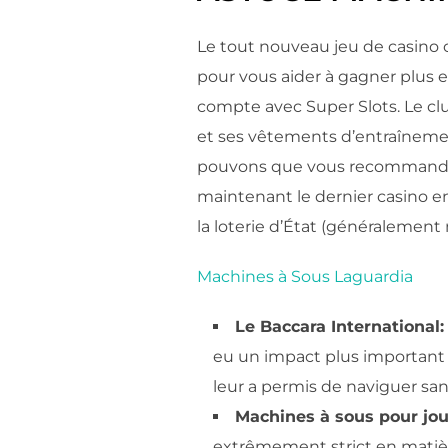
Le tout nouveau jeu de casino 
pour vous aider à gagner plus e
compte avec Super Slots. Le cl
et ses vêtements d’entraîneme
pouvons que vous recommander d
maintenant le dernier casino en
la loterie d’État (généralement 
Machines à Sous Laguardia
Le Baccara International:
eu un impact plus important 
leur a permis de naviguer sans
Machines à sous pour jou
extrêmement strict en matière