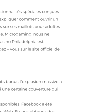
ctionnalités spéciales conçues
s expliquer comment ouvrir un
 sur ses maillots pour adultes
ue. Microgaming, nous ne
asino Philadelphia est
 – vous sur le site officiel de
nts bonus, l’explosion massive a
i une certaine couverture qui
isponibles, Facebook a été
ite Web. Si vous obtenez des