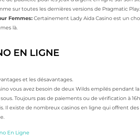
mme sur toutes les dernières versions de Pragmatic Play.
our Femmes:
Certainement Lady Aida Casino est un ch
mes là.
NO EN LIGNE
avantages et les désavantages.
asino vous avez besoin de deux Wilds empilés pendant la
à sous. Toujours pas de paiements ou de vérification à 16h
is. Il existe de nombreux casinos en ligne qui offrent d
e.
no En Ligne