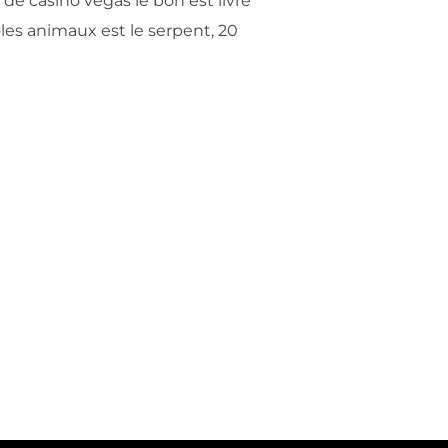
 de casino vegas le bon est livré
les animaux est le serpent, 20