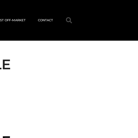
EST OFF-MARKET
CONTACT
LE