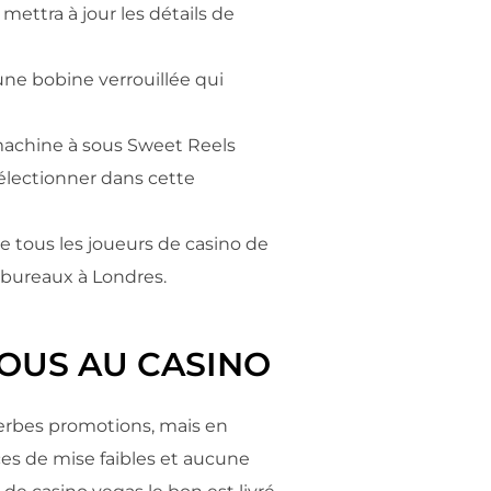
mettra à jour les détails de
’une bobine verrouillée qui
 machine à sous Sweet Reels
sélectionner dans cette
 tous les joueurs de casino de
 bureaux à Londres.
OUS AU CASINO
perbes promotions, mais en
es de mise faibles et aucune