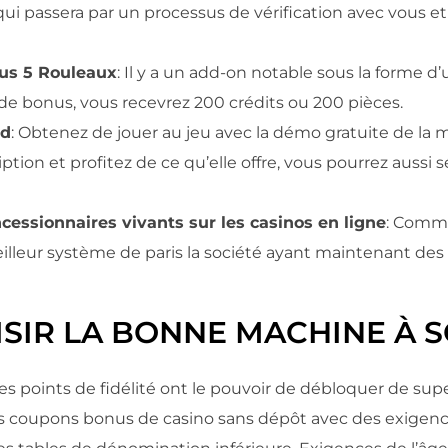
ui passera par un processus de vérification avec vous et 
ous 5 Rouleaux
: Il y a un add-on notable sous la forme d
de bonus, vous recevrez 200 crédits ou 200 pièces.
rd
: Obtenez de jouer au jeu avec la démo gratuite de la
tion et profitez de ce qu’elle offre, vous pourrez aussi 
cessionnaires vivants sur les casinos en ligne
: Comme
eilleur système de paris la société ayant maintenant des
IR LA BONNE MACHINE À S
ces points de fidélité ont le pouvoir de débloquer de su
es coupons bonus de casino sans dépôt avec des exigenc