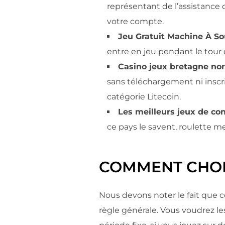
représentant de l’assistance q
votre compte.
Jeu Gratuit Machine À S
entre en jeu pendant le tour 
Casino jeux bretagne no
sans téléchargement ni inscrip
catégorie Litecoin.
Les meilleurs jeux de con
ce pays le savent, roulette m
COMMENT CHOIS
Nous devons noter le fait que 
règle générale. Vous voudrez l