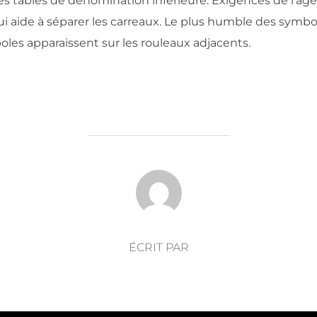
des tables de dénomination inférieure. Exigences de l’âge
i aide à séparer les carreaux. Le plus humble des symbo
boles apparaissent sur les rouleaux adjacents.
AUTEUR DE LA PUBLICATION
ÉCRIT PAR